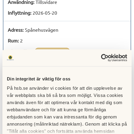
Användning:
Tillsvidare
Inflyttning:
2026-05-20
Adress:
Spånehusvägen
Rum:
2
Förmedling:
10
bosparpoäng
Användning:
Tillsvidare
Inflyttning:
2025-12-01
Din integritet är viktig för oss
På hsb.se använder vi cookies för att din upplevelse av
Adress:
Spånehusvägen
vår webbplats ska bli så bra som möjligt. Vissa cookies
Rum:
2
används även för att optimera vår kontakt med dig som
webbanvändare och för att kunna ge förmånliga
Förmedling:
297
bosparpoäng
erbjudanden som kan vara intressanta för dig genom
Användning:
Tillsvidare
annonsering (målinriktad nätreklam). Genom att klicka på
"Tillåt alla cookies" och fortsätta använda hemsidan
Inflyttning:
2025-12-01