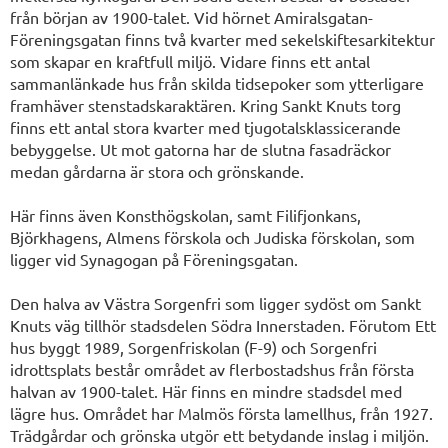
från början av 1900-talet. Vid hörnet Amiralsgatan-
Föreningsgatan finns två kvarter med sekelskiftesarkitektur
som skapar en kraftfull miljö. Vidare finns ett antal
sammanlänkade hus från skilda tidsepoker som ytterligare
framhäver stenstadskaraktären. Kring Sankt Knuts torg
finns ett antal stora kvarter med tjugotalsklassicerande
bebyggelse. Ut mot gatorna har de slutna fasadräckor
medan gårdarna är stora och grönskande.
Här finns även Konsthögskolan, samt Filifjonkans,
Björkhagens, Almens förskola och Judiska förskolan, som
ligger vid Synagogan på Föreningsgatan.
Den halva av Västra Sorgenfri som ligger sydöst om Sankt
Knuts väg tillhör stadsdelen Södra Innerstaden. Förutom Ett
hus byggt 1989, Sorgenfriskolan (F-9) och Sorgenfri
idrottsplats består området av flerbostadshus från första
halvan av 1900-talet. Här finns en mindre stadsdel med
lägre hus. Området har Malmös första lamellhus, från 1927.
Trädgårdar och grönska utgör ett betydande inslag i miljön.