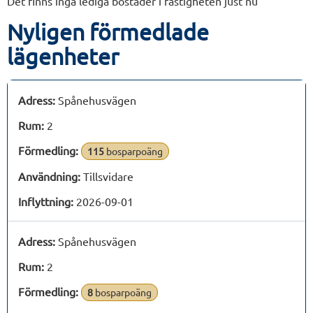
Det finns inga lediga bostäder i fastigheten just nu
Nyligen förmedlade
lägenheter
Adress:
Spånehusvägen
Rum:
2
Förmedling:
115
bosparpoäng
Användning:
Tillsvidare
Inflyttning:
2026-09-01
Adress:
Spånehusvägen
Rum:
2
Förmedling:
8
bosparpoäng