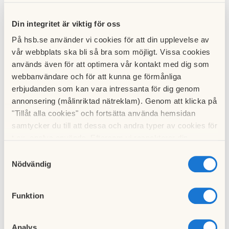
Adress:
Falsterbogatan
Din integritet är viktig för oss
Rum:
2
På hsb.se använder vi cookies för att din upplevelse av
Förmedling:
175
bosparpoäng
vår webbplats ska bli så bra som möjligt. Vissa cookies
Användning:
Tillsvidare
används även för att optimera vår kontakt med dig som
webbanvändare och för att kunna ge förmånliga
Inflyttning:
2026-06-01
erbjudanden som kan vara intressanta för dig genom
annonsering (målinriktad nätreklam). Genom att klicka på
Adress:
Falsterbogatan
"Tillåt alla cookies" och fortsätta använda hemsidan
samtycker du till att dessa och andra typer av cookies för
Rum:
2
t.ex. analys används. Eftersom vi respekterar din
Förmedling:
1085
bosparpoäng
integritet kan du välja att inte tillåta vissa typer av
Samtyckesval
cookies och välja att endast tillåta ett urval.
Nödvändig
Användning:
Tillsvidare
Inflyttning:
2026-03-20
Funktion
Adress:
Kristianstadsgatan
Analys