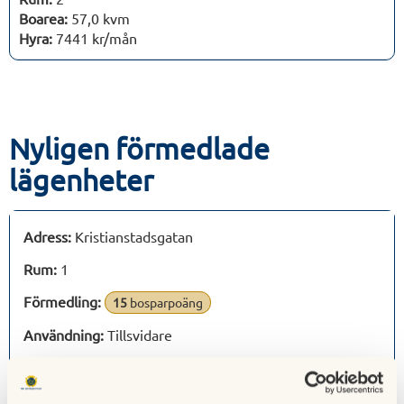
Boarea:
57,0 kvm
Hyra:
7441 kr/mån
Nyligen förmedlade
lägenheter
Adress:
Kristianstadsgatan
Rum:
1
Förmedling:
15
bosparpoäng
Användning:
Tillsvidare
Inflyttning:
2026-06-01