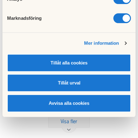
Rum:
1
Förmedling:
10
bosparpoäng
Marknadsföring
Användning:
Tillsvidare
Inflyttning:
2026-02-01
Mer information
Adress:
Kristianstadsgatan
Tillåt alla cookies
Rum:
2
Förmedling:
179
bosparpoäng
Tillåt urval
Användning:
Tillsvidare
Inflyttning:
2026-01-01
Avvisa alla cookies
Visa fler