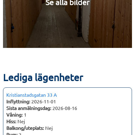
Se alla bilder
Lediga lägenheter
Kristianstadsgatan 33 A
Inflyttning:
2026-11-01
Sista anmälningsdag:
2026-08-16
Våning:
1
Hiss:
Nej
Balkong/uteplats:
Nej
Rum:
2