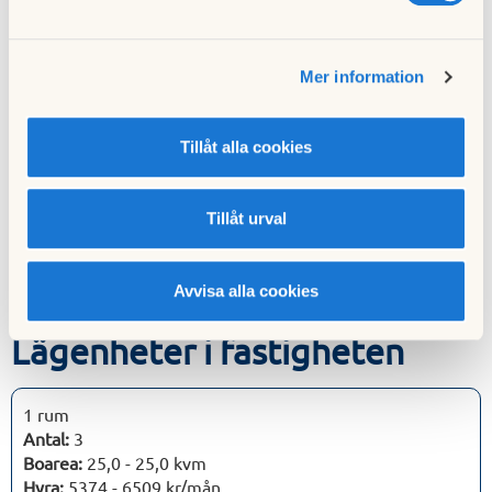
Adress:
Västra Bernadottesgatan
Rum:
1
Mer information
Förmedling:
Medlem i 7 dagar
Tillåt alla cookies
Användning:
Tillsvidare
Inflyttning:
2025-08-01
Tillåt urval
Visa fler
Avvisa alla cookies
Lägenheter i fastigheten
1 rum
Antal:
3
Boarea:
25,0 - 25,0 kvm
Hyra:
5374 - 6509 kr/mån