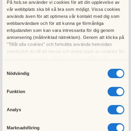
På hsb.se använder vi cookies för att din upplevelse av
Inflyttning:
2026-01-26
vår webbplats ska bli så bra som möjligt. Vissa cookies
används även för att optimera vår kontakt med dig som
Adress:
Västra Bernadottesgatan
webbanvändare och för att kunna ge förmånliga
erbjudanden som kan vara intressanta för dig genom
Rum:
2
annonsering (målinriktad nätreklam). Genom att klicka på
Förmedling:
20
bosparpoäng
"Tillåt alla cookies" och fortsätta använda hemsidan
samtycker du till att dessa och andra typer av cookies för
Användning:
Tillsvidare
t.ex. analys används. Eftersom vi respekterar din
Inflyttning:
2025-10-15
integritet kan du välja att inte tillåta vissa typer av
Samtyckesval
cookies och välja att endast tillåta ett urval.
Nödvändig
Adress:
Västra Bernadottesgatan
Rum:
3
Funktion
Förmedling:
20
bosparpoäng
Analys
Användning:
Tillsvidare
Inflyttning:
2025-09-01
Marknadsföring