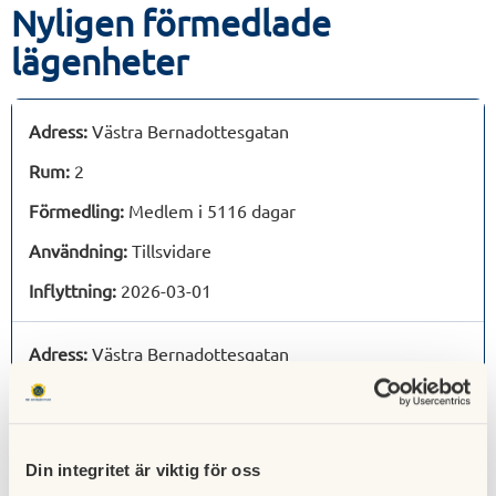
Nyligen förmedlade
lägenheter
Adress:
Västra Bernadottesgatan
Rum:
2
Förmedling:
Medlem i 5116 dagar
Användning:
Tillsvidare
Inflyttning:
2026-03-01
Adress:
Västra Bernadottesgatan
Rum:
2
Förmedling:
35
bosparpoäng
Din integritet är viktig för oss
Användning:
Tillsvidare