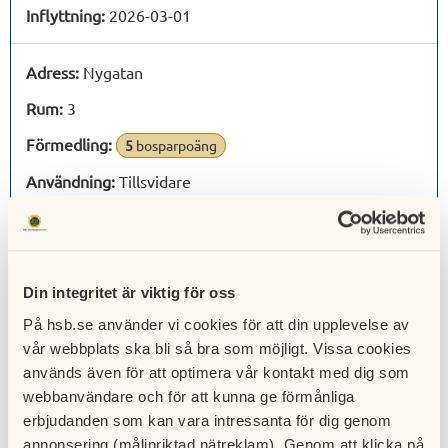
Inflyttning:
2026-03-01
Adress:
Nygatan
Rum:
3
Förmedling:
5
bosparpoäng
Användning:
Tillsvidare
Inflyttning:
2025-12-10
Adress:
Nygatan
Din integritet är viktig för oss
Rum:
1
På hsb.se använder vi cookies för att din upplevelse av
Förmedling:
Ej medlem
vår webbplats ska bli så bra som möjligt. Vissa cookies
används även för att optimera vår kontakt med dig som
Användning:
Tillsvidare
webbanvändare och för att kunna ge förmånliga
Inflyttning:
2025-12-01
erbjudanden som kan vara intressanta för dig genom
annonsering (målinriktad nätreklam). Genom att klicka på