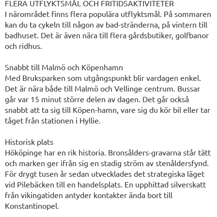
FLERA UTFLYKTSMÅL OCH FRITIDSAKTIVITETER
I närområdet finns flera populära utflyktsmål. På sommaren
kan du ta cykeln till någon av bad-stränderna, på vintern till
badhuset. Det är även nära till flera gårdsbutiker, golfbanor
och ridhus.
Snabbt till Malmö och Köpenhamn
Med Bruksparken som utgångspunkt blir vardagen enkel.
Det är nära både till Malmö och Vellinge centrum. Bussar
går var 15 minut större delen av dagen. Det går också
snabbt att ta sig till Köpen-hamn, vare sig du kör bil eller tar
tåget från stationen i Hyllie.
Historisk plats
Hököpinge har en rik historia. Bronsålders-gravarna står tätt
och marken ger ifrån sig en stadig ström av stenåldersfynd.
För drygt tusen år sedan utvecklades det strategiska läget
vid Pilebäcken till en handelsplats. En upphittad silverskatt
från vikingatiden antyder kontakter ända bort till
Konstantinopel.