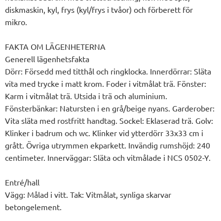
diskmaskin, kyl, frys (kyl/frys i tvåor) och förberett för
mikro.
FAKTA OM LÄGENHETERNA
Generell lägenhetsfakta
Dörr: Försedd med titthål och ringklocka. Innerdörrar: Släta
vita med trycke i matt krom. Foder i vitmålat trä. Fönster:
Karm i vitmålat trä. Utsida i trä och aluminium.
Fönsterbänkar: Natursten i en grå/beige nyans. Garderober:
Vita släta med rostfritt handtag. Sockel: Eklaserad trä. Golv:
Klinker i badrum och wc. Klinker vid ytterdörr 33x33 cm i
grått. Övriga utrymmen ekparkett. Invändig rumshöjd: 240
centimeter. Innerväggar: Släta och vitmålade i NCS 0502-Y.
Entré/hall
Vägg: Målad i vitt. Tak: Vitmålat, synliga skarvar
betongelement.