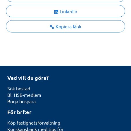
LinkedIn
Kopiera länk
Vad vill du göra?
Sök bostad
Bli HSB-medlem
Börja bospara
För brf:er
Köp fastighetsförvaltning
Kunskapsbank med tips för