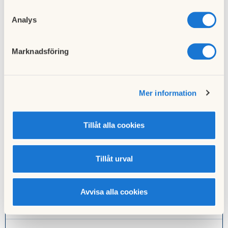
Analys
Adress:
Bruksallén
Rum:
2
Marknadsföring
Förmedling:
4
bosparpoäng
Användning:
Tillsvidare
Mer information
Inflyttning:
2026-06-01
Tillåt alla cookies
Adress:
Bruksallén
Rum:
4
Tillåt urval
Förmedling:
30
bosparpoäng
Användning:
Tillsvidare
Avvisa alla cookies
Inflyttning:
2026-04-01