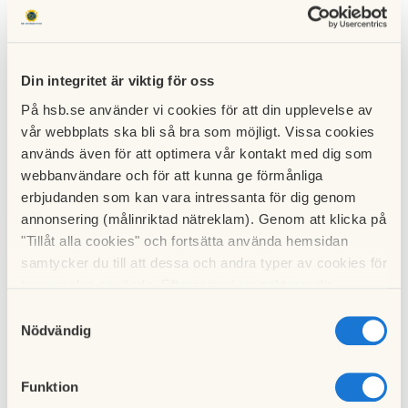
Se alla bilder
Din integritet är viktig för oss
På hsb.se använder vi cookies för att din upplevelse av
vår webbplats ska bli så bra som möjligt. Vissa cookies
används även för att optimera vår kontakt med dig som
webbanvändare och för att kunna ge förmånliga
erbjudanden som kan vara intressanta för dig genom
annonsering (målinriktad nätreklam). Genom att klicka på
"Tillåt alla cookies" och fortsätta använda hemsidan
samtycker du till att dessa och andra typer av cookies för
Lediga lägenheter
t.ex. analys används. Eftersom vi respekterar din
integritet kan du välja att inte tillåta vissa typer av
Samtyckesval
Det finns inga lediga bostäder i fastigheten just nu
cookies och välja att endast tillåta ett urval.
Nödvändig
Nyligen förmedlade
Funktion
lägenheter