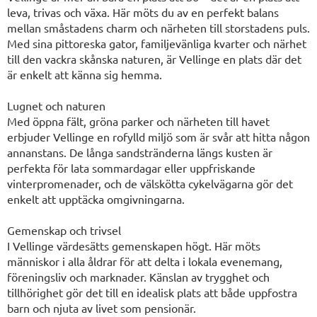
leva, trivas och växa. Här möts du av en perfekt balans
mellan småstadens charm och närheten till storstadens puls.
Med sina pittoreska gator, familjevänliga kvarter och närhet
till den vackra skånska naturen, är Vellinge en plats där det
är enkelt att känna sig hemma.
Lugnet och naturen
Med öppna fält, gröna parker och närheten till havet
erbjuder Vellinge en rofylld miljö som är svår att hitta någon
annanstans. De långa sandstränderna längs kusten är
perfekta för lata sommardagar eller uppfriskande
vinterpromenader, och de välskötta cykelvägarna gör det
enkelt att upptäcka omgivningarna.
Gemenskap och trivsel
I Vellinge värdesätts gemenskapen högt. Här möts
människor i alla åldrar för att delta i lokala evenemang,
föreningsliv och marknader. Känslan av trygghet och
tillhörighet gör det till en idealisk plats att både uppfostra
barn och njuta av livet som pensionär.