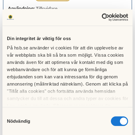
Användning:
Tillsvidare
Inflyttning:
2026-03-01
Adress:
Stora Grönegatan 3 B
Din integritet är viktig för oss
Rum:
3
På hsb.se använder vi cookies för att din upplevelse av
vår webbplats ska bli så bra som möjligt. Vissa cookies
Förmedling:
10
bosparpoäng
används även för att optimera vår kontakt med dig som
Användning:
Tillsvidare
webbanvändare och för att kunna ge förmånliga
erbjudanden som kan vara intressanta för dig genom
Inflyttning:
2026-02-01
annonsering (målinriktad nätreklam). Genom att klicka på
"Tillåt alla cookies" och fortsätta använda hemsidan
Adress:
Stora Grönegatan 3 E
samtycker du till att dessa och andra typer av cookies för
t.ex. analys används. Eftersom vi respekterar din
Rum:
3
integritet kan du välja att inte tillåta vissa typer av
Samtyckesval
Förmedling:
15
bosparpoäng
cookies och välja att endast tillåta ett urval.
Nödvändig
Användning:
Tillsvidare