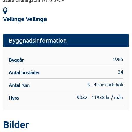
Stora Grönegatan
1A-D, 3A-E
Vellinge Vellinge
Byggnadsinformation
1965
Byggår
34
Antal bostäder
3 - 4 rum och kök
Antal rum
9032 - 11938 kr / mån
Hyra
Bilder