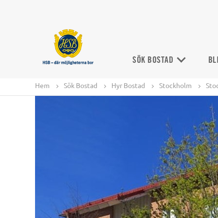
SÖK BOSTAD
BL
Hem
Sök Bostad
Hyr Bostad
Stockholm
Sto