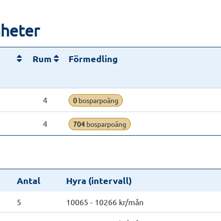
nheter
Rum
Förmedling
4
0
bosparpoäng
4
704
bosparpoäng
Antal
Hyra (intervall)
5
10065 - 10266 kr/mån