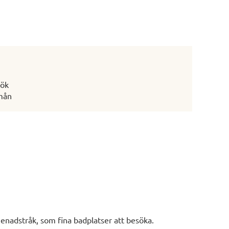
kök
mån
menadstråk, som fina badplatser att besöka.