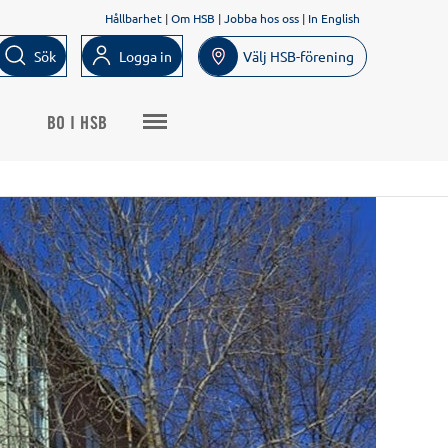
Hållbarhet
|
Om HSB
|
Jobba hos oss
|
In English
Sök
Logga in
Välj HSB-förening
BO I HSB