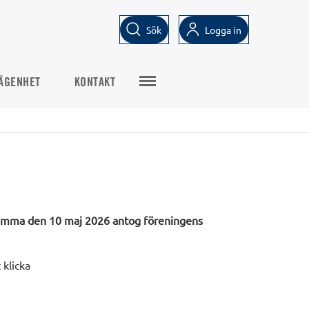
Sök
Logga in
ÄGENHET
KONTAKT
ämma den 10 maj 2026 antog föreningens
 klicka