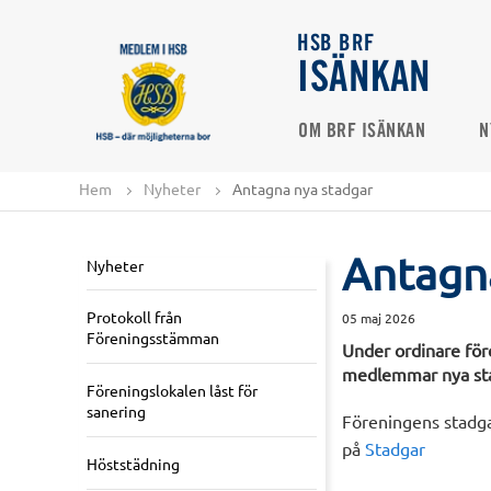
HSB BRF
ISÄNKAN
OM BRF ISÄNKAN
N
Hem
Nyheter
Antagna nya stadgar
Antagn
Nyheter
Protokoll från
05 maj 2026
Föreningsstämman
Under ordinare fö
medlemmar nya stad
Föreningslokalen låst för
sanering
Föreningens stadga
på
Stadgar
Höststädning