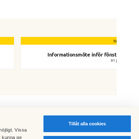
Nästa nyhet
Informationsmöte inför fönsterbyte
01 juni 2026
Tillåt alla cookies
öjligt. Vissa
t kunna ge