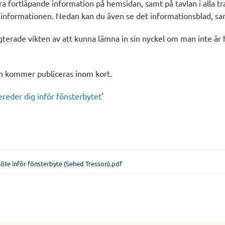
a fortläpande information på hemsidan, samt på tavlan i alla tr
av informationen. Nedan kan du även se det informationsblad, sa
terade vikten av att kunna lämna in sin nyckel om man inte ä
n kommer publiceras inom kort.
ereder dig inför fönsterbytet
'
öte inför fönsterbyte (Sehed Tresson).pdf