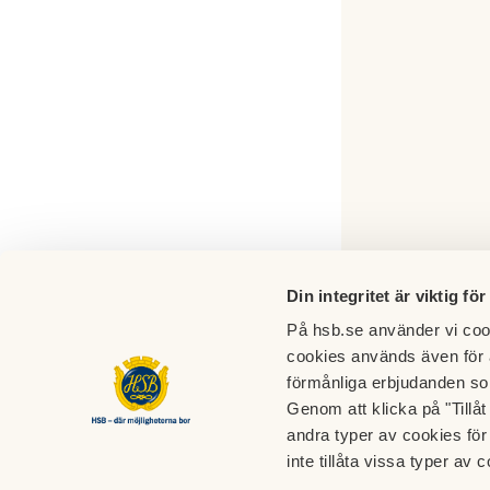
Din integritet är viktig för
På hsb.se använder vi cook
cookies används även för 
förmånliga erbjudanden so
Kontaktinformation
Genom att klicka på "Tillå
andra typer av cookies för 
E-postaddress:
brf.isaenkan@gmail.com
Felan
inte tillåta vissa typer av c