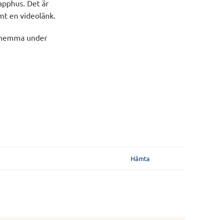
apphus. Det är
mt en videolänk.
r hemma under
Hämta