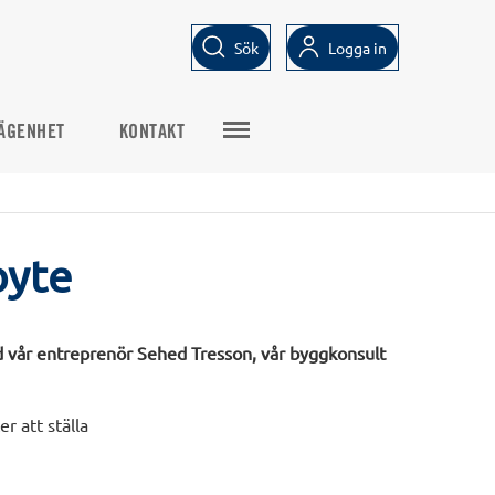
Sök
Logga in
ÄGENHET
KONTAKT
byte
med vår entreprenör Sehed Tresson, vår byggkonsult
r att ställa