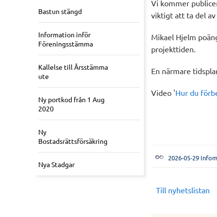
Vi kommer publicer
Bastun stängd
viktigt att ta del 
Information inför
Mikael Hjelm poäng
Föreningsstämma
projekttiden.
Kallelse till Årsstämma
En närmare tidspla
ute
Video '
Hur du förb
Ny portkod från 1 Aug
2020
Ny
Bostadsrättsförsäkring
2026-05-29 Infom
Nya Stadgar
Till nyhetslistan