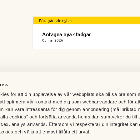
Föregående nyhet
Antagna nya stadgar
05 maj 2026
 oss
ies för att din upplevelse av vår webbplats ska bli så bra som m
att optimera vår kontakt med dig som webbanvändare och för at
m kan vara intressanta för dig genom annonsering (målinriktad 
t alla cookies" och fortsätta använda hemsidan samtycker du till 
t.ex. analys används. Eftersom vi respekterar din integritet kan d
Kontaktinformation Brf 
mälan
Besök HSB.se
ookies och välja att endast tillåta ett urval.
Läs mer om cookies här