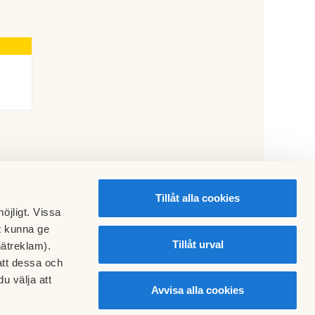
Tillåt alla cookies
öjligt. Vissa
t kunna ge
Tillåt urval
nätreklam).
att dessa och
u välja att
Isänkan
Avvisa alla cookies