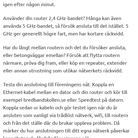
igen efter någon minut.
Använder din router 2,4 GHz-bandet? Många kan även
använda 5 GHz-bandet, så försök ansluta till det istället. 5
GHz ger generellt högre fart, men har kortare räckvidd.
Har du långt mellan routern och det du försöker ansluta,
eller betongväggar emellan? Försök att flytta routern
närmare, pröva dig fram, eller köp en repeater, extender
eller annan utrustning som utökar nätverkets räckvidd.
Testa din anslutning till föreningens nät. Koppla en
Ethernet-kabel mellan en dator och din router och kör till
exempel bredbandskollen.se eller Speedtest på datorn.
Koppla sedan ur kabeln och gör testet igen när du är
ansluten som vanligt via trådlöst nätverk, wifi, till routern
och från det ställe där du brukar uppleva problem. Då
märker du hur anslutningen till ditt egna nätverk påverkar
kapaciteten du får från föreningens nät.