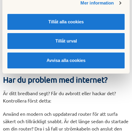
Mer information
Datorer och annat som kopplas upp mot föreningens nät via
din router ska vara utrustade med
Tillåt alla cookies
antivirus-/säkerhetsprogram som uppdateras regelbundet
(Windows har även ett inbyggt sådant program).
Tillåt urval
I vårt interna nät och på Internet har du en egen, unik IP-
adress som är möjlig att knyta till din lägenhet. Följ lagar
och god sed. Du får inte försöka få tillgång till föreningens
Avvisa alla cookies
eller andra boendes utrustning eller information.
Har du problem med internet?
Är ditt bredband segt? Får du avbrott eller hackar det?
Kontrollera först detta:
Använd en modern och uppdaterad router för att surfa
säkert och tillräckligt snabbt. Är det länge sedan du startade
om din router? Dra i så fall ur strömkabeln och anslut den