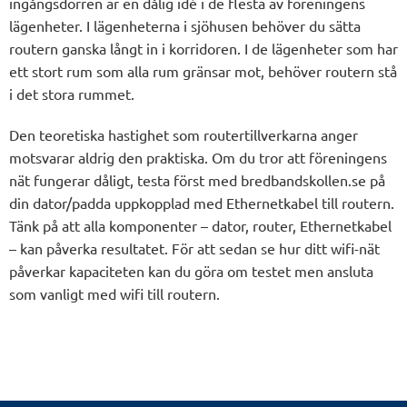
ingångsdörren är en dålig idé i de flesta av föreningens
lägenheter. I lägenheterna i sjöhusen behöver du sätta
routern ganska långt in i korridoren. I de lägenheter som har
ett stort rum som alla rum gränsar mot, behöver routern stå
i det stora rummet.
Den teoretiska hastighet som routertillverkarna anger
motsvarar aldrig den praktiska. Om du tror att föreningens
nät fungerar dåligt, testa först med bredbandskollen.se på
din dator/padda uppkopplad med Ethernetkabel till routern.
Tänk på att alla komponenter – dator, router, Ethernetkabel
– kan påverka resultatet. För att sedan se hur ditt wifi-nät
påverkar kapaciteten kan du göra om testet men ansluta
som vanligt med wifi till routern.