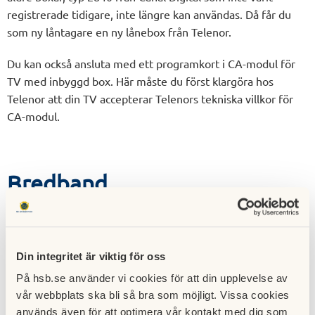
registrerade tidigare, inte längre kan användas. Då får du
som ny låntagare en ny lånebox från Telenor.
Du kan också ansluta med ett programkort i CA-modul för
TV med inbyggd box. Här måste du först klargöra hos
Telenor att din TV accepterar Telenors tekniska villkor för
CA-modul.
Bredband
Föreningen abonnerar på en anslutning till Internet från
Bahnhof som också driver nätverket inom fastigheten.
Anslutningen ingår i månadsavgiften. Alla lägenheter är
Din integritet är viktig för oss
anslutna med kapaciteten 1 Gbps. Upplevd kapacitet med
På hsb.se använder vi cookies för att din upplevelse av
kabelanslutning är normalt 600–800 Mbps. Anslutning med
vår webbplats ska bli så bra som möjligt. Vissa cookies
trådlöst nätverk, wifi, begränsar oftast kapaciteten
används även för att optimera vår kontakt med dig som