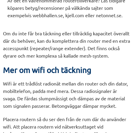
Är det en välrenommerad routertillverkare? Läs tidigare
köpares betyg/recensioner på välkända sajter som
exempelvis webbhallen.se, kjell.com eller netonnet.se.
Om du inte får bra täckning eller tillräcklig kapacitet överallt
där du behöver, kan du komplettera din router med en extra
accesspunkt (repeater/range extender). Det finns också
dyrare och mer komplexa så kallade mesh-system.
Mer om wifi och täckning
Wifi är ett trådlöst radionät mellan din router och din dator,
mobiltelefon, padda med mera. Dessa radiosignaler är
svaga. De färdas slumpmässigt och dämpas av de material
som signalen passerar. Betongväggar dämpar mycket.
Placera routern så du ser den från de rum där du använder
wifi. Att placera routern vid nätverksuttaget vid