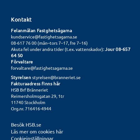
Kontakt
Felanmälan Fastghetsägarna
kundservice@fastighetsagarna.se
08-617 76 00 (mån–tors 7–17, fre 7–16)
657
Akuta fel under andra tider (t.ex. vattenskador):
Jour 08-
64 50
Förvaltare
forvaltare@fastighetsagarna.se
Styrelsen
styrelsen@branneriet.se
Fakturaadress finns
här
HSB Brf Bränneriet
Reimersholmsgatan 29, 1tr
11740 Stockholm
Org.nr. 716416-4944
Besök HSB.se
Läs mer om cookies här
Cookieinställningar