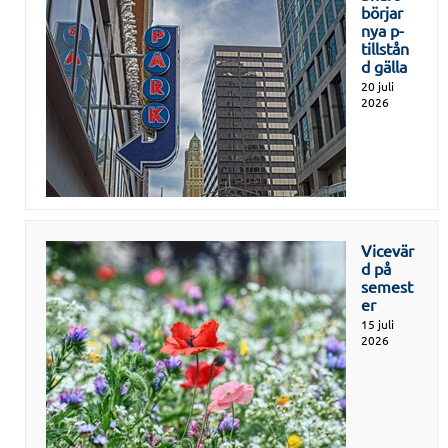
börjar
nya p-
tillstån
d gälla
20 juli
2026
Vicevär
d på
semest
er
15 juli
2026