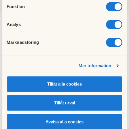
Funktion
2002
Analys
Gransätrabladet, december
Marknadsföring
2007
16 december 2007
Mer information
Förändringar i tvättstugan
14 december 2007
Tillåt alla cookies
Tillåt urval
Gransätras vattenmätning
uppmärksammas i DN- artikel
Avvisa alla cookies
10 december 2007