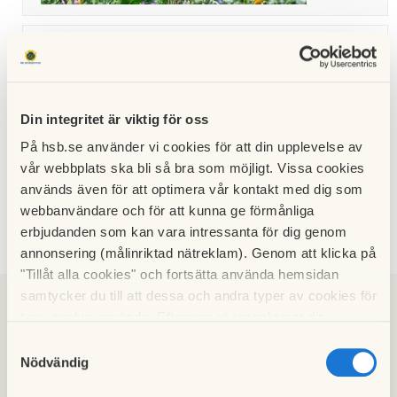
Trasig
tvättma
skin
08 juli
2026
Din integritet är viktig för oss
På hsb.se använder vi cookies för att din upplevelse av
vår webbplats ska bli så bra som möjligt. Vissa cookies
används även för att optimera vår kontakt med dig som
webbanvändare och för att kunna ge förmånliga
erbjudanden som kan vara intressanta för dig genom
annonsering (målinriktad nätreklam). Genom att klicka på
"Tillåt alla cookies" och fortsätta använda hemsidan
samtycker du till att dessa och andra typer av cookies för
2026
2025
2024
2023
2022
2021
2020
2019
t.ex. analys används. Eftersom vi respekterar din
integritet kan du välja att inte tillåta vissa typer av
2018
2017
2016
2015
2014
2013
2012
2011
Samtyckesval
cookies och välja att endast tillåta ett urval.
Nödvändig
2010
2009
2008
2006
2005
2004
2003
2007