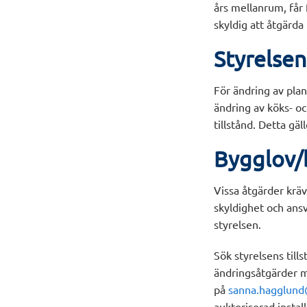
års mellanrum, får
skyldig att åtgärda
Styrelsen
För ändring av plan
ändring av köks- oc
tillstånd. Detta gäl
Bygglov
Vissa åtgärder krä
skyldighet och ansva
styrelsen.
Sök styrelsens till
ändringsåtgärder m
på
sanna.hagglund
auktoriserad install