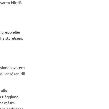
varen blir då
on.
ingrepp eller
 ha styrelsens
ttsinnehavarens
s i ansökan till
 alla
na Hägglund
ner måste
Alla ändringar