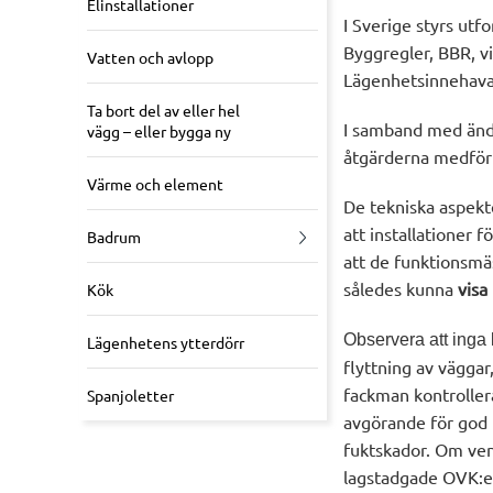
Elinstallationer
I Sverige styrs ut
Byggregler, BBR, v
Vatten och avlopp
Lägenhetsinnehava
Ta bort del av eller hel
I samband med ändr
vägg – eller bygga ny
åtgärderna medför 
Värme och element
De tekniska aspekte
att installationer 
Badrum
att de funktionsmä
således kunna
visa
Kök
Observera att inga l
Lägenhetens ytterdörr
flyttning av väggar
fackman kontrollera
Spanjoletter
avgörande för god l
fuktskador. Om ven
lagstadgade OVK:e