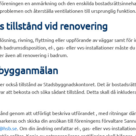
 föreningen en anmärkning och den enskilda bostadsrättsinneha
 problemen och återställa ventilationen till ursprunglig funkti
s tillstånd vid renovering
lösning, rivning, flyttning eller uppförande av väggar samt för 
h badrumsdisposition, el-, gas- eller vvs-installationer måste du
ler även all renovering i badrum.
/bygganmälan
ver också tillstånd av Stadsbyggnadskontoret. Det är bostadsrä
r att bekosta och söka sådant tillstånd. Detta skall då inkludera
stånd genom att utförligt beskriva utförandet , med ritningar där
arkeras och skicka din ansökan till föreningens förvaltare San
@hsb.se
. Om din ändring omfattar el-, gas- eller vvs-installatio
atör anlitas. Kopia av entreprenörens certifiering skall bifogas. 