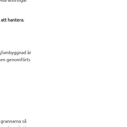
att hantera
.
ing/ombyggnad är
ngen genomförts
a grannarna så