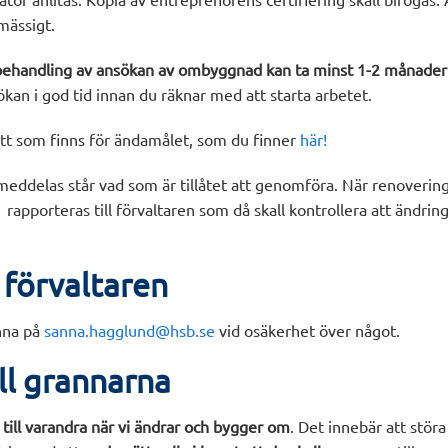
mässigt.
behandling av ansökan av ombyggnad kan ta minst 1-2 månader 
kan i god tid innan du räknar med att starta arbetet.
t som finns för ändamålet, som du finner
här!
m meddelas står vad som är tillåtet att genomföra. När renover
rapporteras till förvaltaren som då skall kontrollera att ändri
 förvaltaren
nna på
sanna.hagglund@hsb.se
vid osäkerhet över något.
ll grannarna
till varandra när vi ändrar och bygger om
. Det innebär att stör