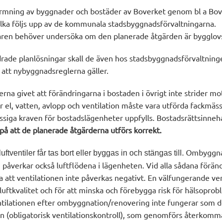
formning av byggnader och bostäder av Boverket genom bl a Bo
ilka följs upp av de kommunala stadsbyggnadsförvaltningarna.
ren behöver undersöka om den planerade åtgärden är bygglovsp
ade planlösningar skall de även hos stadsbyggnadsförvaltning
att nybyggnadsreglerna gäller.
rna givet att förändringarna i bostaden i övrigt inte strider m
för el, vatten, avlopp och ventilation måste vara utförda fackmäss
ssiga kraven för bostadslägenheter uppfylls. Bostadsrättsinne
 på att de planerade åtgärderna utförs korrekt.
Ombyggna
uftventiler får tas bort eller byggas in och stängas till.
, påverkar också luftflödena i lägenheten. Vid alla sådana förä
 att ventilationen inte påverkas negativt. En välfungerande ven
uftkvalitet och för att minska och förebygga risk för hälsopro
tilationen efter ombyggnation/renovering inte fungerar som d
n (obligatorisk ventilationskontroll), som genomförs återkom