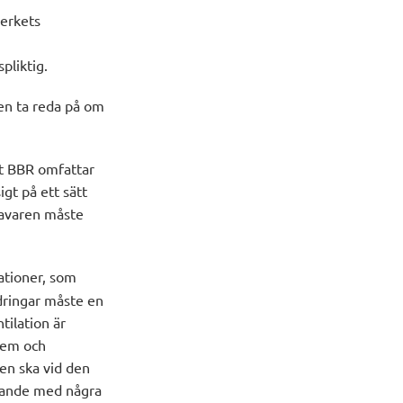
verkets
liktig.
en ta reda på om
ot BBR omfattar
igt på ett sätt
havaren måste
tioner, som
ndringar måste en
tilation är
blem och
en ska vid den
mande med några