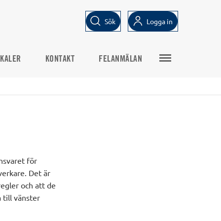
Sök
Logga in
KALER
KONTAKT
FELANMÄLAN
nsvaret för
verkare. Det är
egler och att de
till vänster