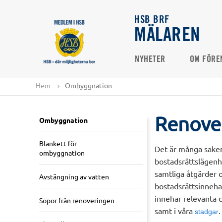
HSB BRF
MÄLAREN
NYHETER
OM FÖRE
Hem
Ombyggnation
Renove
Ombyggnation
Blankett för
Det är många saker
ombyggnation
bostadsrättslägenh
samtliga åtgärder 
Avstängning av vatten
bostadsrättsinneha
innehar relevanta c
Sopor från renoveringen
samt i våra
.
stadgar