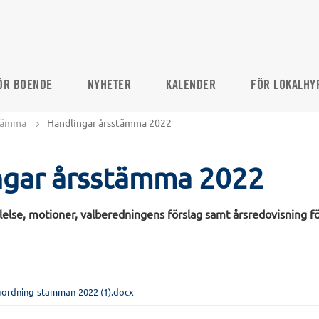
ÖR BOENDE
NYHETER
KALENDER
FÖR LOKALHY
stämma
Handlingar årsstämma 2022
ngar årsstämma 2022
lelse, motioner, valberedningens förslag samt årsredovisning f
gordning-stamman-2022 (1).docx