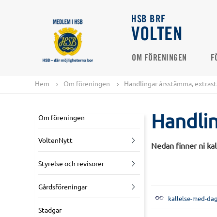
HSB BRF
VOLTEN
OM FÖRENINGEN
F
Hem
Om föreningen
Handlingar årsstämma, extra
Handli
Om föreningen
VoltenNytt
Nedan finner ni kal
Styrelse och revisorer
Gårdsföreningar
kallelse-med-da
Stadgar