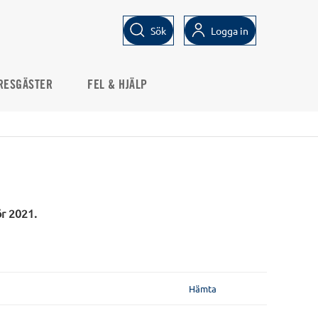
Sök
Logga in
RESGÄSTER
FEL & HJÄLP
ör 2021.
Hämta