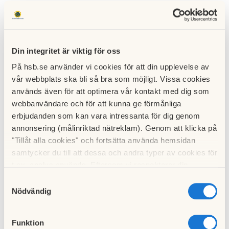
Som vanligt finns den att hämta i pappersform i den svarta
brevlådan utanför förvaltningskontoret om man hellre läser
den så.
Din integritet är viktig för oss
Vi önskar er en trevlig läsning!
På hsb.se använder vi cookies för att din upplevelse av
vår webbplats ska bli så bra som möjligt. Vissa cookies
används även för att optimera vår kontakt med dig som
webbanvändare och för att kunna ge förmånliga
Hämta
VoltenNytt maj.pdf
erbjudanden som kan vara intressanta för dig genom
annonsering (målinriktad nätreklam). Genom att klicka på
"Tillåt alla cookies" och fortsätta använda hemsidan
Till nyhetslistan
samtycker du till att dessa och andra typer av cookies för
t.ex. analys används. Eftersom vi respekterar din
integritet kan du välja att inte tillåta vissa typer av
Samtyckesval
cookies och välja att endast tillåta ett urval.
Nödvändig
Föregående nyhet
Funktion