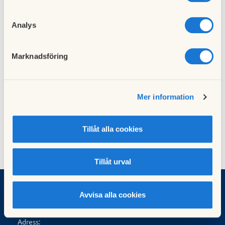
Avstängda tvättstugor Marknadsvägen 69 samt
99
28 maj 2026
Analys
Marknadsföring
Nästa nyhet
Uppdaterad information om vattenavstängning
gård 5
16 juni 2026
Mer information
Tillåt alla cookies
Tillåt urval
Avvisa alla cookies
Brf Volten
Adress: