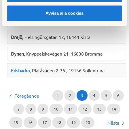
19434 Upplands Väsby
Avvisa alla cookies
Dragonen (Märsta)
, Sätunavägen 19-24
Drejö
, Helsingörsgatan 12, 16444 Kista
Dynan
, Knyppelskevägen 21, 16838 Bromma
Edsbacka
, Platåvägen 2-36 , 19136 Sollentuna
1
2
3
4
5
6
Föregående
7
8
9
10
11
12
13
14
15
16
17
18
19
20
Nästa