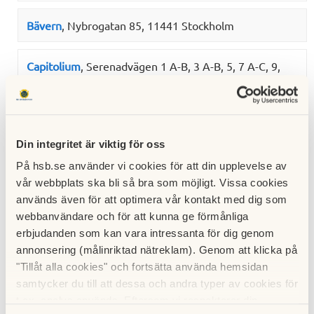
Bävern
, Nybrogatan 85, 11441 Stockholm
Capitolium
, Serenadvägen 1 A-B, 3 A-B, 5, 7 A-C, 9,
131 53 Nacka
City i Täby
, Näsbydalsvägen 2, 4, 6, 8, 10, 12, 14, 16,
183 37 Täby
Din integritet är viktig för oss
På hsb.se använder vi cookies för att din upplevelse av
Colosseum
, Romansvägen 34, 36, 38, 40, 42, 44, 46,
vår webbplats ska bli så bra som möjligt. Vissa cookies
48, Serenadvägen, 131 53 Nacka
används även för att optimera vår kontakt med dig som
webbanvändare och för att kunna ge förmånliga
Dalen
, Bergmossevägen, Vitmossevägen, , 134 43
erbjudanden som kan vara intressanta för dig genom
Gustavsberg
annonsering (målinriktad nätreklam). Genom att klicka på
"Tillåt alla cookies" och fortsätta använda hemsidan
samtycker du till att dessa och andra typer av cookies för
Dalen
t.ex. analys används. Eftersom vi respekterar din