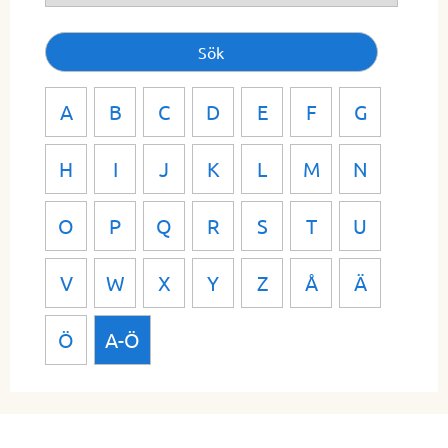
A
B
C
D
E
F
G
H
I
J
K
L
M
N
O
P
Q
R
S
T
U
V
W
X
Y
Z
Å
Ä
Ö
A-Ö