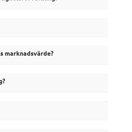
ens marknadsvärde?
g?