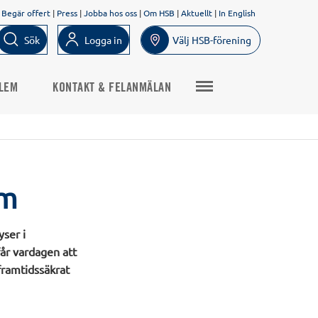
Begär offert
|
Press
|
Jobba hos oss
|
Om HSB
|
Aktuellt
|
In English
Sök
Logga in
Välj HSB-förening
LEM
KONTAKT & FELANMÄLAN
lm
ser i
år vardagen att
 framtidssäkrat