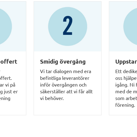
offert
Smidig övergång
Uppsta
r
Vi tar dialogen med era
Ett dedik
ffert.
befintliga leverantörer
oss hjälp
ar vi på
inför övergången och
igång. Ni 
g just er
säkerställer att vi får allt
med de m
ening
vi behöver.
som arbet
förening.