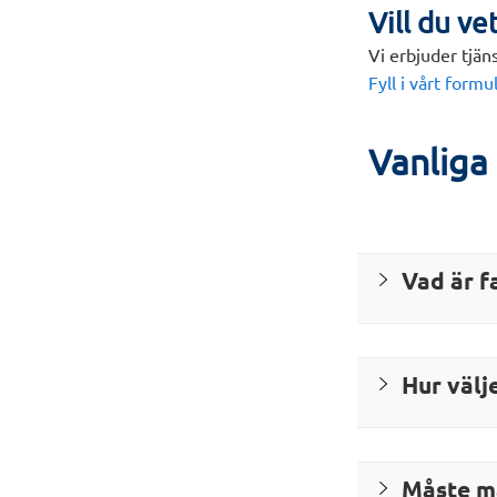
Vill du v
Vi erbjuder tjän
Fyll i vårt formu
Vanliga
Vad är f
Hur välj
Måste ma