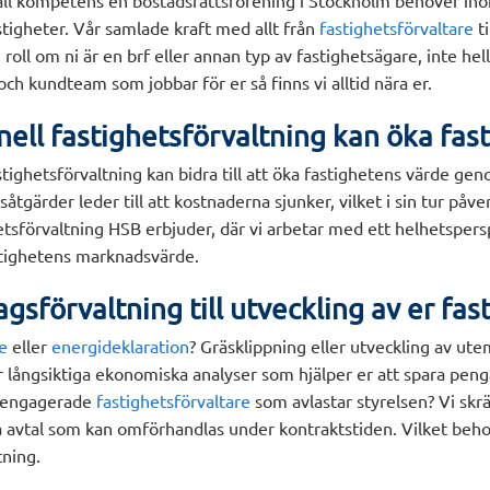
all kompetens en bostadsrättsförening i Stockholm behöver ino
stigheter. Vår samlade kraft med allt från
fastighetsförvaltare
ti
roll om ni är en brf eller annan typ av fastighetsägare, inte hell
ch kundteam som jobbar för er så finns vi alltid nära er.
nell fastighetsförvaltning kan öka fa
stighetsförvaltning kan bidra till att öka fastighetens värde gen
åtgärder leder till att kostnaderna sjunker, vilket i sin tur påv
etsförvaltning HSB erbjuder, där vi arbetar med ett helhetspersp
astighetens marknadsvärde.
gsförvaltning till utveckling av er fas
e
eller
energideklaration
? Gräsklippning eller utveckling av ut
r långsiktiga ekonomiska analyser som hjälper er att spara penga
r engagerade
fastighetsförvaltare
som avlastar styrelsen? Vi skr
a avtal som kan omförhandlas under kontraktstiden. Vilket beh
tning.