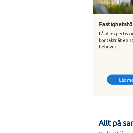
Fastighetsfö
Få all expertis o
kontaktnät en s
behöver.
Läs m
Allt på sa