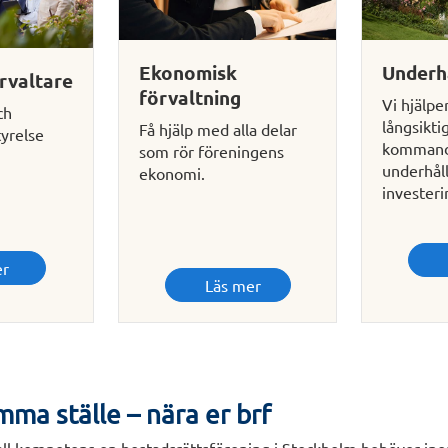
Ekonomisk
Underh
rvaltare
förvaltning
Vi hjälpe
ch
långsikti
Få hjälp med alla delar
tyrelse
komman
som rör föreningens
underhål
ekonomi.
investeri
er
Läs mer
mma ställe – nära er brf