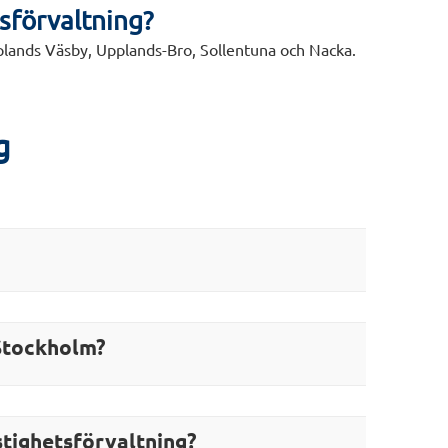
tsförvaltning?
Upplands Väsby, Upplands-Bro, Sollentuna och Nacka.
g
 Stockholm?
stighetsförvaltning?