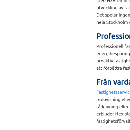
Med HSB får ni 
utveckling av fa
Det spelar ingen 
hela Stockholm o
Professio
Professionell fa
energibesparings
proaktiv fastigh
att förbättra f
Från varda
Fastighetsservic
redovisning elle
rådgivning elle
erbjuder flexibl
fastighetsförval