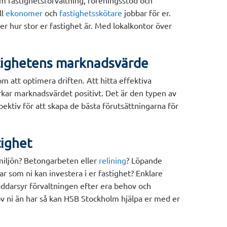
m fastighetsförvaltning, föreningsstöd och
ll
ekonomer
och
fastighetsskötare
jobbar för er.
er hur stor er fastighet är.
Med lokalkontor över
stighetens marknadsvärde
om att optimera driften. Att hitta effektiva
erkar marknadsvärdet positivt. Det är den typen av
ektiv för att skapa de bästa förutsättningarna för
tighet
emiljön? Betongarbeten eller
relining
? Löpande
r som ni kan investera i er fastighet? Enklare
äddarsyr förvaltningen efter era behov och
ov ni än har så kan HSB Stockholm hjälpa er med er