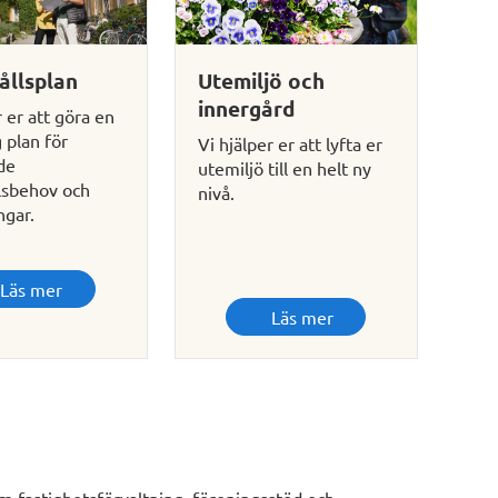
ållsplan
Utemiljö och
innergård
r er att göra en
g plan för
Vi hjälper er att lyfta er
de
utemiljö till en helt ny
lsbehov och
nivå.
ngar.
Läs mer
Läs mer