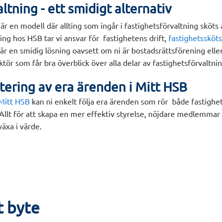
ltning - ett smidigt alternativ
 är en modell där allting som ingår i fastighetsförvaltning sköts
ing hos HSB tar vi ansvar för fastighetens drift,
fastighetssköts
 är en smidig lösning oavsett om ni är bostadsrättsförening elle
ör som får bra överblick över alla delar av fastighetsförvaltni
tering av era ärenden i Mitt HSB
Mitt HSB
kan ni enkelt följa era ärenden som rör både fastighe
llt för att skapa en mer effektiv styrelse, nöjdare medlemmar
 växa i värde.
t byte