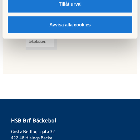
Tillåt urval
Avvisa alla cookies
En av
föreningens
stora
lekplatser.
HSB Brf Bäckebol
Gösta Berlings gata 32
422 48 Hisings Backa