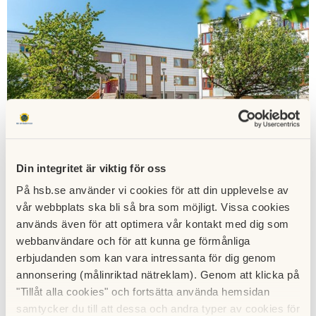
Din integritet är viktig för oss
På hsb.se använder vi cookies för att din upplevelse av
Vårt område byggdes 1972-1974 och består av ett antal
vår webbplats ska bli så bra som möjligt. Vissa cookies
olika hustyper.
används även för att optimera vår kontakt med dig som
webbanvändare och för att kunna ge förmånliga
Det finns hus med och utan källare i olika våningshöjd och
erbjudanden som kan vara intressanta för dig genom
ett antal hus av loftgångstyp.
annonsering (målinriktad nätreklam). Genom att klicka på
I föreningen finns totalt 570 lägenheter i storlek mellan 1
"Tillåt alla cookies" och fortsätta använda hemsidan
samtycker du till att dessa och andra typer av cookies för
r.o.k och 5 r.o.k.