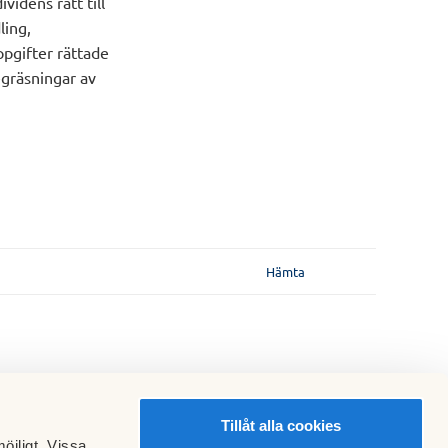
videns rätt till
ling,
ppgifter rättade
egräsningar av
Hämta
Tillåt alla cookies
öjligt. Vissa