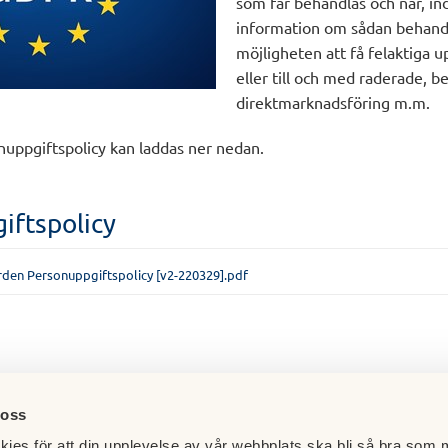
som får behandlas och när, indi
information om sådan behand
möjligheten att få felaktiga u
eller till och med raderade, b
direktmarknadsföring m.m.
uppgiftspolicy kan laddas ner nedan.
iftspolicy
den Personuppgiftspolicy [v2-220329].pdf
-01-04
idis
 oss
ies för att din upplevelse av vår webbplats ska bli så bra som m