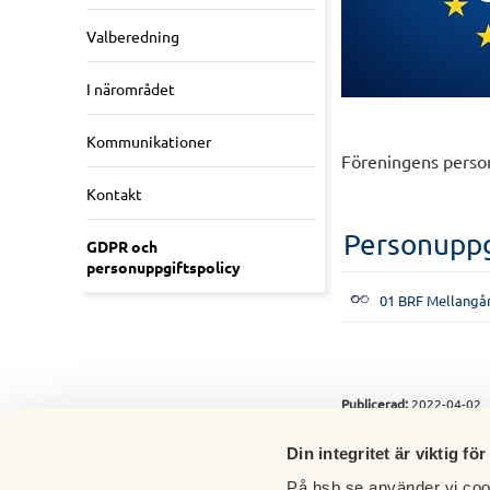
Valberedning
I närområdet
Kommunikationer
Föreningens person
Kontakt
Personuppg
GDPR och
personuppgiftspolicy
01 BRF Mellangår
Publicerad:
2022-04-02
Senast uppdaterad:
2025
Sidansvarig:
Thomas Kosm
Din integritet är viktig för
På hsb.se använder vi cook