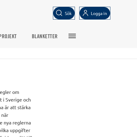
Sök
Logga in
PROJEKT
BLANKETTER
regler om
t i Sverige och
a är att stärka
 när
e nya reglerna
ilka uppgifter