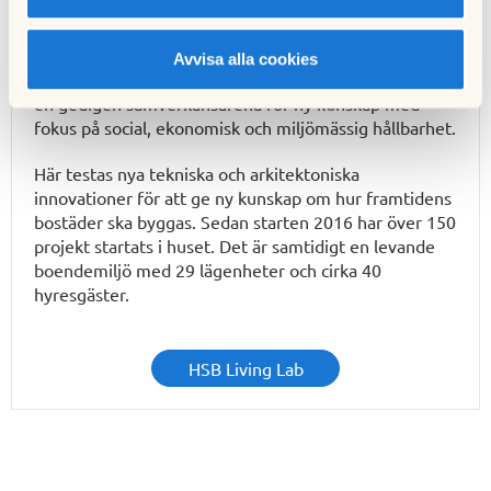
Forskning om framtidens hållbara boende
HSB Living Lab, på Chalmers Campus Johanneberg i
Avvisa alla cookies
Göteborg, drivs av 12 samarbetspartners för att skapa
en gedigen samverkansarena för ny kunskap med
fokus på social, ekonomisk och miljömässig hållbarhet.
Här testas nya tekniska och arkitektoniska
innovationer för att ge ny kunskap om hur framtidens
bostäder ska byggas. Sedan starten 2016 har över 150
projekt startats i huset. Det är samtidigt en levande
boendemiljö med 29 lägenheter och cirka 40
hyresgäster.
HSB Living Lab