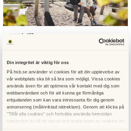
HSB i siffror
Cirka 679 000 medlemmar
347 000 bostadsrättslägenheter
Din integritet är viktig för oss
27 000 hyresrättslägenheter
På hsb.se använder vi cookies för att din upplevelse av
4 160 bostadsrättsföreningar som är medlemmar i
vår webbplats ska bli så bra som möjligt. Vissa cookies
HSB
används även för att optimera vår kontakt med dig som
124 300 bosparare
webbanvändare och för att kunna ge förmånliga
23 regionala HSB-föreningar
erbjudanden som kan vara intressanta för dig genom
Drygt 5 miljarder kronor i sammanlagt bosparkapital
annonsering (målinriktad nätreklam). Genom att klicka på
"Tillåt alla cookies" och fortsätta använda hemsidan
samtycker du till att dessa och andra typer av cookies för
På
hsb.se/omhsb
kan du läsa mer om HSB, vår
t.ex. analys används. Eftersom vi respekterar din
historia, hållbarhetsberättelse och goda exempel