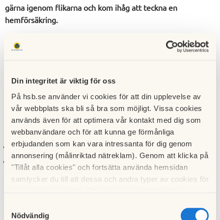
gärna igenom flikarna och kom ihåg att teckna en
hemförsäkring.
Frågor om avin?
Här finns vanliga frågor och svar om avin
- allt från "När får
Din integritet är viktig för oss
jag mina avier?" till "Varför har jag fått en påminnelseavgift
På hsb.se använder vi cookies för att din upplevelse av
när jag har använt den förra ägarens avier?"
vår webbplats ska bli så bra som möjligt. Vissa cookies
Behöver du hjälp med:
används även för att optimera vår kontakt med dig som
webbanvändare och för att kunna ge förmånliga
erbjudanden som kan vara intressanta för dig genom
Kopiera nycklar,
vänligen kontakta fastighetsskötaren
.
annonsering (målinriktad nätreklam). Genom att klicka på
Byta namn på dörren eller beställa taggar,
vänligen
"Tillåt alla cookies" och fortsätta använda hemsidan
kontakta förvaltaren
.
samtycker du till att dessa och andra typer av cookies för
t.ex. analys används. Eftersom vi respekterar din
Bommar:
integritet kan du välja att inte tillåta vissa typer av
Samtyckesval
cookies och välja att endast tillåta ett urval.
Nödvändig