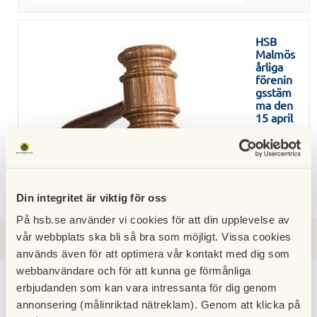
HSB
Malmös
årliga
förenin
gsstäm
ma den
15 april
21 april
2026
Din integritet är viktig för oss
På hsb.se använder vi cookies för att din upplevelse av
vår webbplats ska bli så bra som möjligt. Vissa cookies
2026
2025
2024
2022
2021
2020
2023
används även för att optimera vår kontakt med dig som
webbanvändare och för att kunna ge förmånliga
erbjudanden som kan vara intressanta för dig genom
annonsering (målinriktad nätreklam). Genom att klicka på