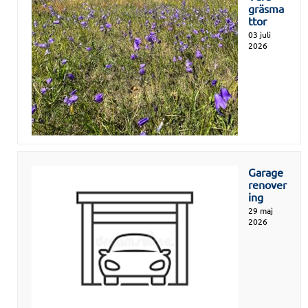
gräsma
ttor
03 juli
2026
Garage
renover
ing
29 maj
2026