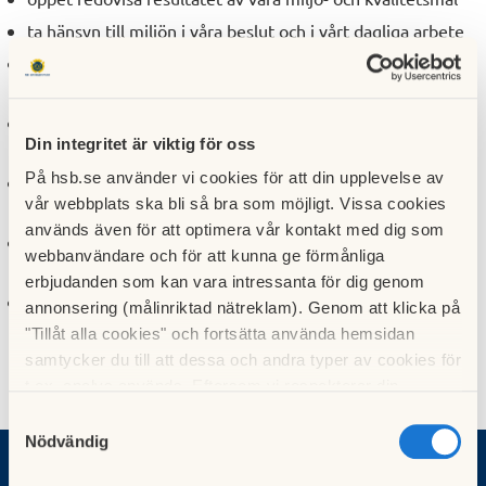
ta hänsyn till miljön i våra beslut och i vårt dagliga arbete
ta tillvara människors engagemang samt öka vår kunskap
och förståelse i miljöfrågor
följa, men också sträva efter att ligga steget före lagar
Din integritet är viktig för oss
och regler inom vår verksamhet
På hsb.se använder vi cookies för att din upplevelse av
undvika miljöskadliga ämnen samt förebygga
vår webbplats ska bli så bra som möjligt. Vissa cookies
föroreningar till luft, mark och vatten
används även för att optimera vår kontakt med dig som
arbeta för att vi och våra kunder utnyttjar energi-, vatten-
webbanvändare och för att kunna ge förmånliga
och andra naturtillgångar effektivt och sparsamt
erbjudanden som kan vara intressanta för dig genom
tillsammans med våra kunder och samarbetspartners
annonsering (målinriktad nätreklam). Genom att klicka på
skapa miljöanpassad livskvalitet
"Tillåt alla cookies" och fortsätta använda hemsidan
samtycker du till att dessa och andra typer av cookies för
t.ex. analys används. Eftersom vi respekterar din
integritet kan du välja att inte tillåta vissa typer av
Samtyckesval
cookies och välja att endast tillåta ett urval.
Nödvändig
Vad vill du göra?