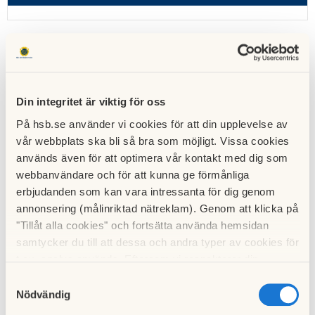
Din integritet är viktig för oss
På hsb.se använder vi cookies för att din upplevelse av
vår webbplats ska bli så bra som möjligt. Vissa cookies
används även för att optimera vår kontakt med dig som
webbanvändare och för att kunna ge förmånliga
erbjudanden som kan vara intressanta för dig genom
annonsering (målinriktad nätreklam). Genom att klicka på
"Tillåt alla cookies" och fortsätta använda hemsidan
samtycker du till att dessa och andra typer av cookies för
t.ex. analys används. Eftersom vi respekterar din
integritet kan du välja att inte tillåta vissa typer av
Samtyckesval
cookies och välja att endast tillåta ett urval.
Nödvändig