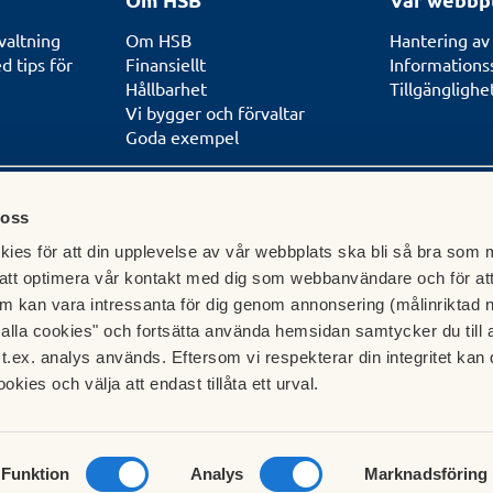
valtning
Om HSB
Hantering av
 tips för
Finansiellt
Informations
Hållbarhet
Tillgängligh
Vi bygger och förvaltar
Goda exempel
 oss
ies för att din upplevelse av vår webbplats ska bli så bra som m
und
att optimera vår kontakt med dig som webbanvändare och för at
betar med och
m kan vara intressanta för dig genom annonsering (målinriktad 
ripande
t alla cookies" och fortsätta använda hemsidan samtycker du till 
t.ex. analys används. Eftersom vi respekterar din integritet kan d
örbund
ookies och välja att endast tillåta ett urval.
Funktion
Analys
Marknadsföring