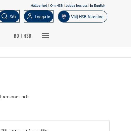
Hållbarhet
|
Om HSB
|
Jobba hos oss
|
In English
Sök
Logga in
Välj HSB-förening
BO I HSB
vatpersoner och