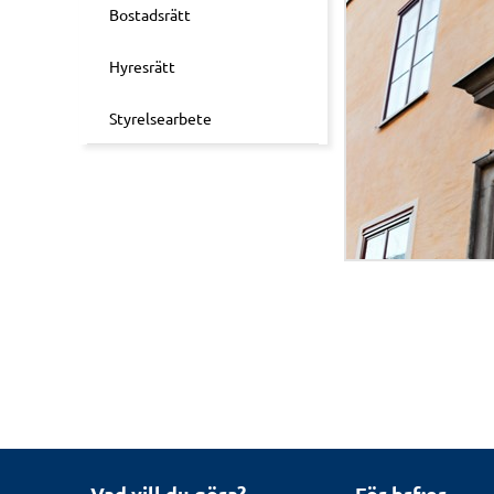
Bostadsrätt
Hyresrätt
Styrelsearbete
Vad vill du göra?
För brf:er