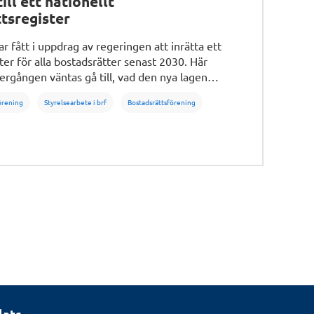
ll ett nationellt
tsregister
r fått i uppdrag av regeringen att inrätta ett
ster för alla bostadsrätter senast 2030. Här
ergången väntas gå till, vad den nya lagen
d som krävs av bostadsrättsföreningar.
förening
Styrelsearbete i brf
Bostadsrättsförening
lats