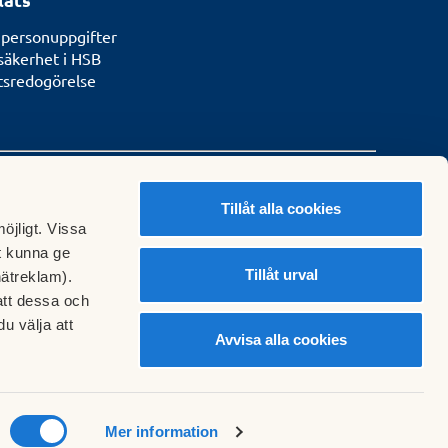
 personuppgifter
säkerhet i HSB
etsredogörelse
Tillåt alla cookies
öjligt. Vissa
t kunna ge
Tillåt urval
nätreklam).
att dessa och
u välja att
Avvisa alla cookies
Cookieinställningar
Mer information
Läs mer om cookies här