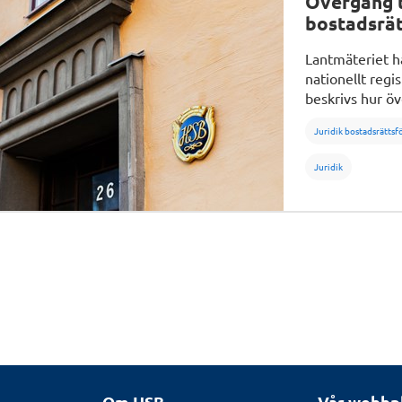
Övergång ti
bostadsrät
Lantmäteriet ha
nationellt regi
beskrivs hur öv
innebär, och va
Juridik bostadsrätts
Juridik
Om HSB
Vår webbp