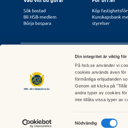
Sök bostad
Köp fastighetsför
Bli HSB-medlem
Kunskapsbank med
Börja bospara
styrelser
Behöver du komma i kontakt med HSB?
Din integritet är viktig för
På hsb.se använder vi cook
Kontakta HSB nära dig:
HSB Riksförb
cookies används även för 
För frågor som rör boende,
HSB Riksförbund ar
förmånliga erbjudanden so
bosparande och
samordnar de överg
Genom att klicka på "Tillå
fastighetsförvaltning hänvisar vi
frågorna i HSB.
andra typer av cookies för 
till våra regionala HSB-föreningar.
Kontakta HSB Riksf
inte tillåta vissa typer av c
Kontaktuppgifter hittar du här
.
Samtyckesval
Nödvändig