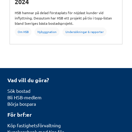
2024
HSB hamnar på delad förstaplats för nöjdast kunder vid
inflyttning. Dessutom har HSB ett projekt på tio i topp-listan
bland Sveriges bästa bostadsprojekt.
Om HSB
Nybyggnation
Undersökningar & rapporter
Vad vill du göra?
Sök bostad
Bli HSB-medlem
Börja bospara
För brf:er
Köp fastighetsförvaltning
Kunskapsbank med tips för