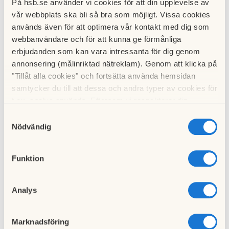
På hsb.se använder vi cookies för att din upplevelse av
vår webbplats ska bli så bra som möjligt. Vissa cookies
används även för att optimera vår kontakt med dig som
webbanvändare och för att kunna ge förmånliga
erbjudanden som kan vara intressanta för dig genom
annonsering (målinriktad nätreklam). Genom att klicka på
"Tillåt alla cookies" och fortsätta använda hemsidan
samtycker du till att dessa och andra typer av cookies för
Debatt: Tvångsavgift skapar inte
t.ex. analys används. Eftersom vi respekterar din
tryggare bostadsområden
integritet kan du välja att inte tillåta vissa typer av
Samtyckesval
cookies och välja att endast tillåta ett urval.
Nödvändig
I en replik svarar flera bostadsaktörer, bland andra HSB, på
Tidöregeringens förslag om en tvingande avgift för så kallad
områdessamverkan.
Funktion
Bostadsrättsförening
Om HSB
Hållbarhet & samhälle
Analys
Marknadsföring