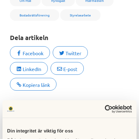
Om HSB
Hyresgäst
HSB-medlem
Bostadsrättsförening
Styrelsearbete
Dela artikeln
Facebook
Twitter
LinkedIn
E-post
Kopiera länk
Relaterade artiklar
Din integritet är viktig för oss