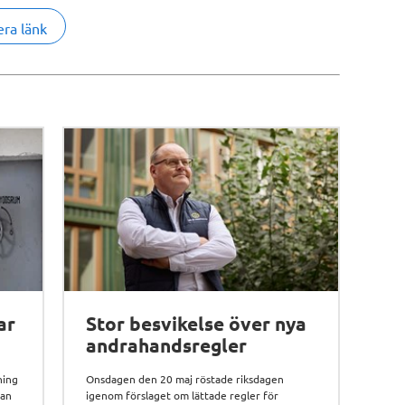
era länk
ar
Stor besvikelse över nya
andrahandsregler
ning
Onsdagen den 20 maj röstade riksdagen
Man
igenom förslaget om lättade regler för