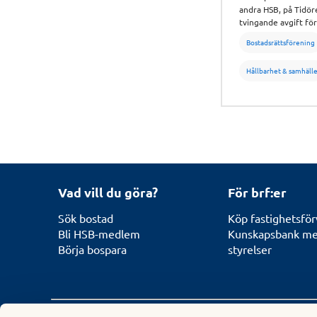
andra HSB, på Tidör
tvingande avgift för
områdessamverkan.
Bostadsrättsförening
Hållbarhet & samhäll
Vad vill du göra?
För brf:er
Sök bostad
Köp fastighetsför
Bli HSB-medlem
Kunskapsbank med
Börja bospara
styrelser