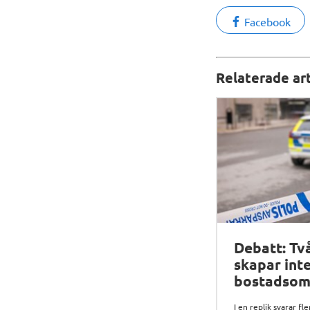
Facebook
Relaterade art
Debatt: Tv
skapar int
bostadsom
I en replik svarar fl