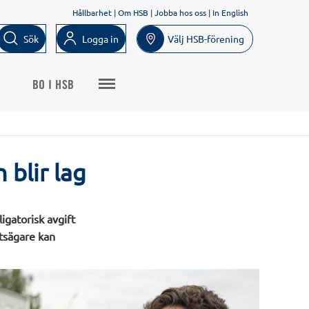
Hållbarhet
|
Om HSB
|
Jobba hos oss
|
In English
Sök
Logga in
Välj HSB-förening
BO I HSB
blir lag
igatorisk avgift
etsägare kan