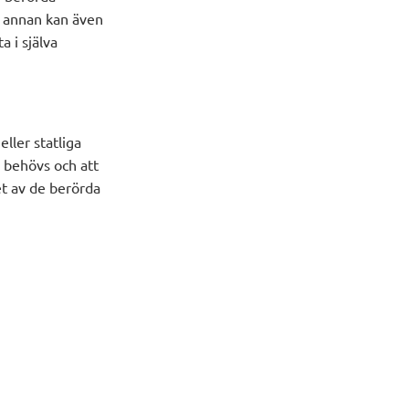
n annan kan även
a i själva
ller statliga
 behövs och att
et av de berörda