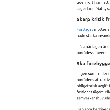
tiden fört fram att
säger Linn Matic, s
Skarp kritik f
Förslaget
möttes a
hade starka invändn
– Nu när lagen är e
områdessamverkan f
Ska förebygga
Lagen som träder i 
områdens attraktiv
obligatorisk avgift
fastighetsägare el
samverkanshuvudma
Den som bedriver s