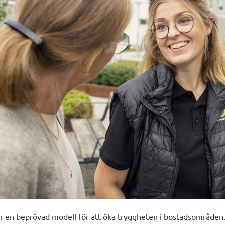
r en beprövad modell för att öka tryggheten i bostadsområden.