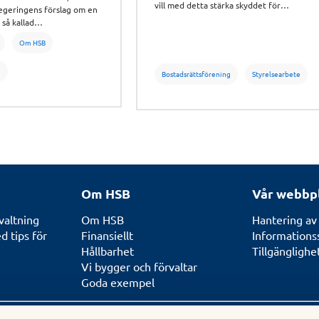
vill med detta stärka skyddet för
egeringens förslag om en
civilbefolkningen och göra
 så kallad
ansvarsfördelningen och kraven för
Om HSB
skyddsrum tydligare.
e
Bostadsrättsförening
Styrelsearbete
Om HSB
Vår webbp
valtning
Om HSB
Hantering av
 tips för
Finansiellt
Informations
Hållbarhet
Tillgängligh
Vi bygger och förvaltar
Goda exempel