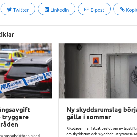
Twitter
LinkedIn
E-post
Kopi
iklar
ångsavgift
Ny skyddsrumslag börj
e tryggare
gälla i sommar
råden
Riksdagen har fattat beslut om ny lagstift
om skyddsrum och skyddade utrymmen. 
era bostadsaktörer, bland