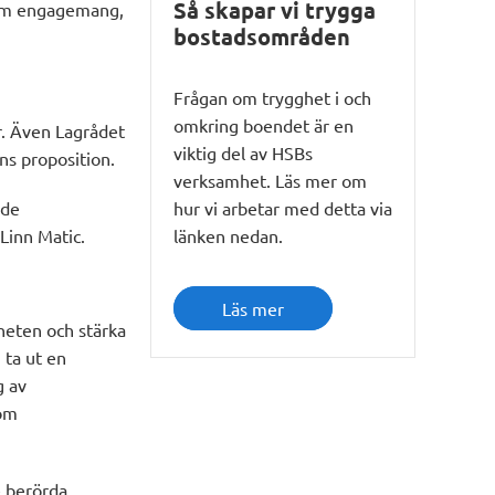
Så skapar vi trygga
 fram engagemang,
bostadsområden
Frågan om trygghet i och
omkring boendet är en
r. Även Lagrådet
viktig del av HSBs
ns proposition.
verksamhet. Läs mer om
nde
hur vi arbetar med detta via
Linn Matic.
länken nedan.
Läs mer
gheten och stärka
 ta ut en
g av
som
e berörda