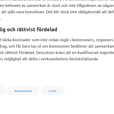
Om behovet av samverkan är stort och inte tillgodoses av någo
t själv vara huvudman. Det blir dock inte obligatoriskt att delt
.
lig och rättvist fördelad
t täcka kostnader som inte redan ingår i kommuners, regioners e
rag, och får bara tas ut om kommunen bedömer att samverkan
och rättvist fördelad. Dessutom krävs att en kvalificerad majorit
es möjlighet att delta i verksamhetens beslutsfattande.
Styrelsearbete
Juridik