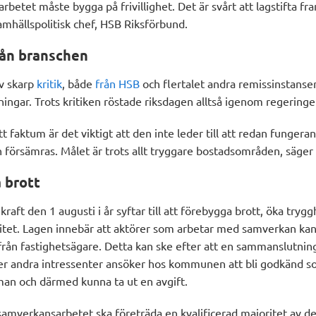
 arbetet måste bygga på frivillighet. Det är svårt att lagstifta
amhällspolitisk chef, HSB Riksförbund.
rån branschen
v skarp
kritik
, både
från HSB
och flertalet andra remissinstanse
ingar. Trots kritiken röstade riksdagen alltså igenom regeringe
tt faktum är det viktigt att den inte leder till att redan fungera
örsämras. Målet är trots allt tryggare bostadsområden, säger 
 brott
kraft den 1 augusti i år syftar till att förebygga brott, öka tryg
itet. Lagen innebär att aktörer som arbetar med samverkan kan
 från fastighetsägare. Detta kan ske efter att en sammanslutnin
ler andra intressenter ansöker hos kommunen att bli godkänd 
n och därmed kunna ta ut en avgift.
amverkansarbetet ska företräda en kvalificerad majoritet av d