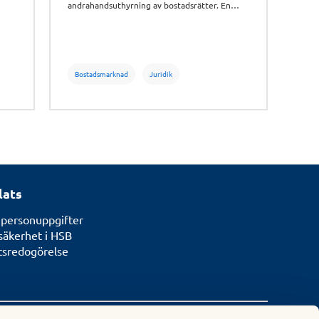
andrahandsuthyrning av bostadsrätter. En
samlad bostadsrättsbransch har länge påtalat
riskerna med den nya lagstiftningen som
träder i kraft den 1 juli 2026.
Bostadsmarknad
Juridik
lats
 personuppgifter
säkerhet i HSB
etsredogörelse