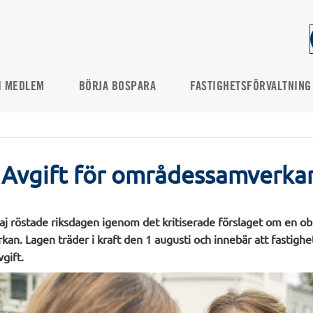
I MEDLEM
BÖRJA BOSPARA
FASTIGHETSFÖRVALTNING
 Avgift för områdessamverkan 
j röstade riksdagen igenom det kritiserade förslaget om en obl
an. Lagen träder i kraft den 1 augusti och innebär att fastigh
gift.