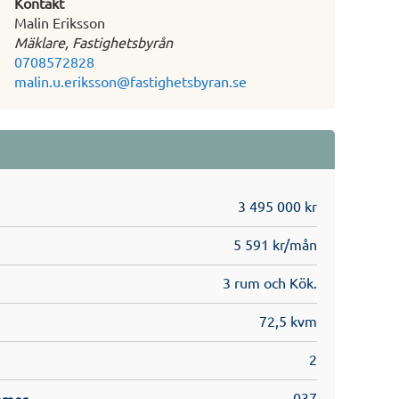
Kontakt
Malin Eriksson
Mäklare, Fastighetsbyrån
0708572828
malin.u.eriksson@fastighetsbyran.se
3 495 000 kr
5 591 kr/mån
3 rum och Kök.
72,5 kvm
2
037
mmer