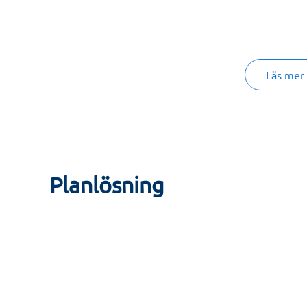
Den öppna planlösningen med fönster i två väderstr
en bra känsla av rymd. Två sovrum varav det ena me
Läs mer
I föreningen kommer det bland annat finnas garage o
boende!
Se på lägenhetsritningen för mer utförlig informati
Planlösning
säljbroschyren och inredningskatalogen för mer detal