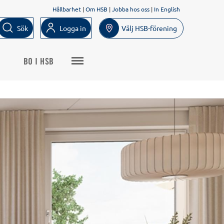
Hållbarhet
|
Om HSB
|
Jobba hos oss
|
In English
Sök
Logga in
Välj HSB-förening
BO I HSB