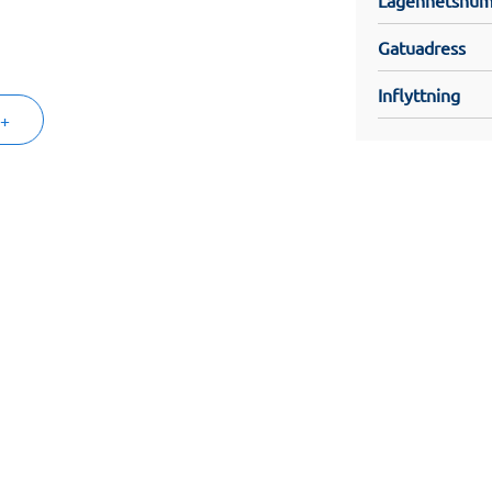
Gatuadress
eck och den härliga hörnbalkongen ger
d skjutdörrsgarderob.
Inflyttning
 +
ch gästlägenhet, allt för ett bekvämt
on om lägenheten. Läs gärna mer i
jer. Dessa finns under Filer & Länkar