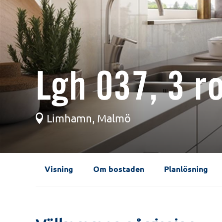
Lgh 037, 3 r
Limhamn, Malmö
Visning
Om bostaden
Planlösning