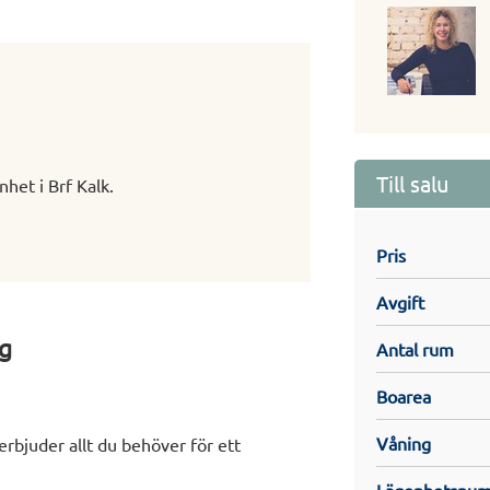
Till salu
het i Brf Kalk.
Pris
Avgift
g
Antal rum
Boarea
Våning
rbjuder allt du behöver för ett
Lägenhetsnu