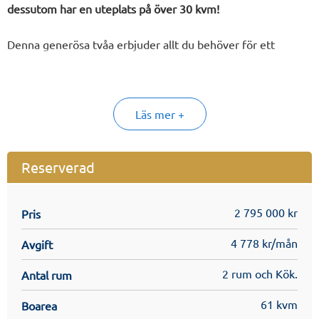
dessutom har en uteplats på över 30 kvm!
Denna generösa tvåa erbjuder allt du behöver för ett
bekvämt och modernt boende!
Den öppna planlösningen med fönster i två väderstreck
Läs mer +
tillsammans med den stora uteplatsen ger en härlig känsla
av att bo i villa. Sovrummet är rymligt med en stor
skjutdörrsgarderob.
Reserverad
2 795 000 kr
Pris
I föreningen kommer det bland annat finnas garage och
gästlägenhet, allt för ett bekvämt boende!
4 778 kr/mån
Avgift
2 rum och Kök.
Antal rum
Se på lägenhetsritningen för mer utförlig information om
lägenheten. Läs gärna mer i säljbroschyren och
61 kvm
Boarea
inredningskatalogen för mer detaljer. Dessa finns under