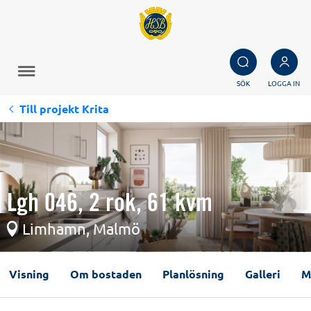
SÖK
LOGGA IN
Till projekt Krita
Lgh 046, 2 rok, 61 kvm
Limhamn, Malmö
Visning
Om bostaden
Planlösning
Galleri
M