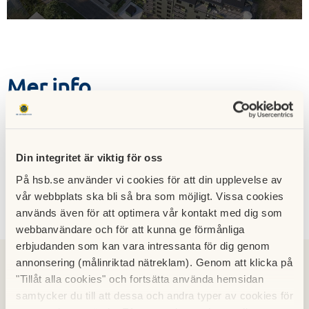
Mer info
Hämta
Lägenhetsritning lägenhet 046
Din integritet är viktig för oss
På hsb.se använder vi cookies för att din upplevelse av
vår webbplats ska bli så bra som möjligt. Vissa cookies
Kontakt
används även för att optimera vår kontakt med dig som
webbanvändare och för att kunna ge förmånliga
erbjudanden som kan vara intressanta för dig genom
annonsering (målinriktad nätreklam). Genom att klicka på
"Tillåt alla cookies" och fortsätta använda hemsidan
samtycker du till att dessa och andra typer av cookies för
Malin Eriksson