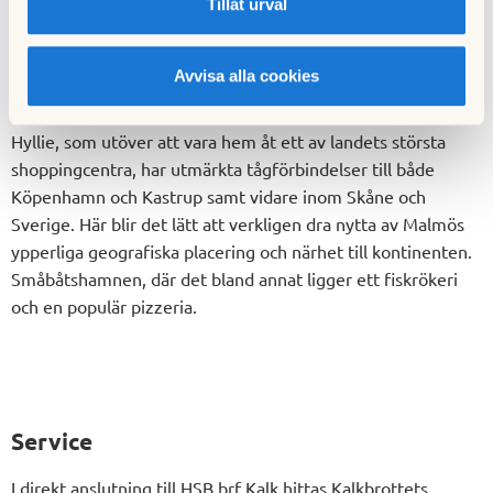
Dragörkajen och Mastios pizzeria nås enkelt till fots eller via
Tillåt urval
cykelväg. Och när du plötsligt suktar efter storstadspuls
finns ju alltid Malmö city en bussresa bort.
Avvisa alla cookies
Men HSB brf Kritas närområde sträcker sig faktiskt utanför
Sveriges gränser. För bara tio minuters bussfärd bort ligger
Hyllie, som utöver att vara hem åt ett av landets största
shoppingcentra, har utmärkta tågförbindelser till både
Köpenhamn och Kastrup samt vidare inom Skåne och
Sverige. Här blir det lätt att verkligen dra nytta av Malmös
ypperliga geografiska placering och närhet till kontinenten.
Småbåtshamnen, där det bland annat ligger ett fiskrökeri
och en populär pizzeria.
Service
I direkt anslutning till HSB brf Kalk hittas Kalkbrottets