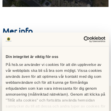
Mer info
Hämta
Lägenhetsritning lägenhet 055
Din integritet är viktig för oss
På hsb.se använder vi cookies för att din upplevelse av
vår webbplats ska bli så bra som möjligt. Vissa cookies
Kontakt
används även för att optimera vår kontakt med dig som
webbanvändare och för att kunna ge förmånliga
erbjudanden som kan vara intressanta för dig genom
annonsering (målinriktad nätreklam). Genom att klicka på
"Tillåt alla cookies" och fortsätta använda hemsidan
samtycker du till att dessa och andra typer av cookies för
Malin Eriksson