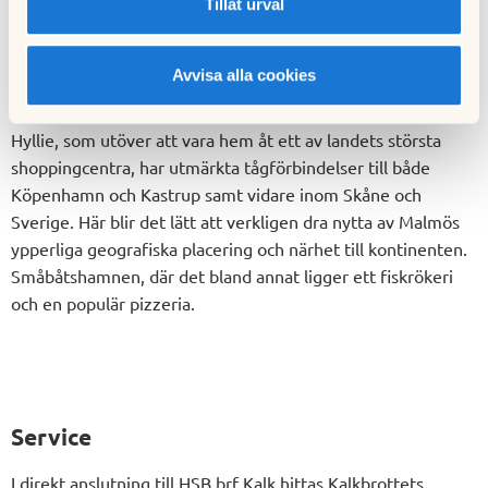
Dragörkajen och Mastios pizzeria nås enkelt till fots eller via
Tillåt urval
cykelväg. Och när du plötsligt suktar efter storstadspuls
finns ju alltid Malmö city en bussresa bort.
Avvisa alla cookies
Men HSB brf Kritas närområde sträcker sig faktiskt utanför
Sveriges gränser. För bara tio minuters bussfärd bort ligger
Hyllie, som utöver att vara hem åt ett av landets största
shoppingcentra, har utmärkta tågförbindelser till både
Köpenhamn och Kastrup samt vidare inom Skåne och
Sverige. Här blir det lätt att verkligen dra nytta av Malmös
ypperliga geografiska placering och närhet till kontinenten.
Småbåtshamnen, där det bland annat ligger ett fiskrökeri
och en populär pizzeria.
Service
I direkt anslutning till HSB brf Kalk hittas Kalkbrottets