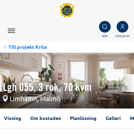
SÖK
LOGGA IN
Till projekt Krita
Lgh 055, 3 rok, 70 kvm
Limhamn, Malmö
Visning
Om bostaden
Planlösning
Galleri
M