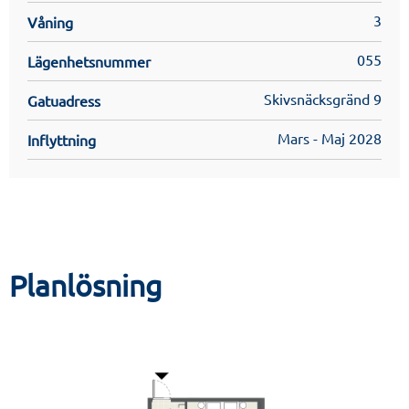
3
inredningskatalogen för mer detaljer. Dessa finns under
Våning
Filer & Länkar
055
Lägenhetsnummer
Skivsnäcksgränd 9
Gatuadress
Mars - Maj 2028
Inflyttning
Planlösning