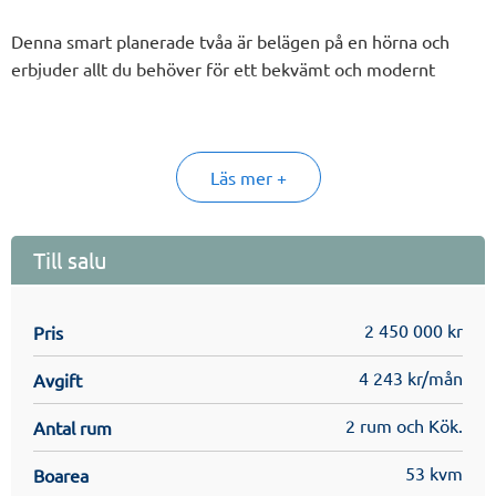
Denna smart planerade tvåa är belägen på en hörna och
erbjuder allt du behöver för ett bekvämt och modernt
boende!
Öppen planlösning med fönster i två väderstreck och
Läs mer +
indragen balkong som nås via skjutdörrar. Sovrummet är i
bra storlek.
Till salu
I föreningen kommer det bland annat finnas garage och
2 450 000 kr
Pris
gästlägenhet, allt för ett bekvämt boende!
4 243 kr/mån
Avgift
Se på lägenhetsritningen för mer utförlig information om
2 rum och Kök.
Antal rum
lägenheten. Läs gärna mer i säljbroschyren och
inredningskatalogen för mer detaljer. Dessa finns under
53 kvm
Boarea
Filer & Länkar