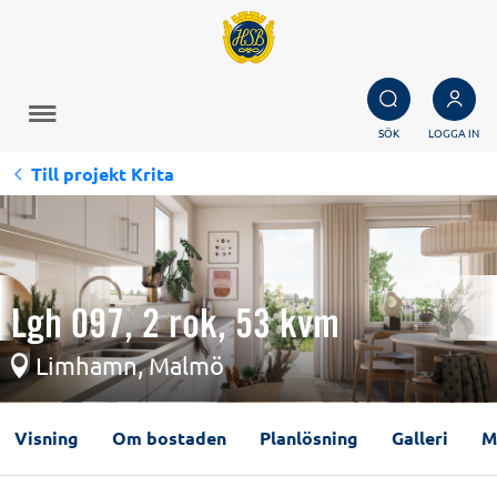
SÖK
LOGGA IN
Till projekt Krita
Lgh 097, 2 rok, 53 kvm
Limhamn, Malmö
Visning
Om bostaden
Planlösning
Galleri
M