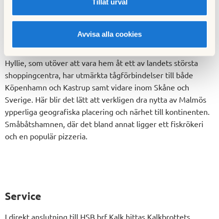
Dragörkajen och Mastios pizzeria nås enkelt till fots eller via
Tillåt urval
cykelväg. Och när du plötsligt suktar efter storstadspuls
finns ju alltid Malmö city en bussresa bort.
Avvisa alla cookies
Men HSB brf Kritas närområde sträcker sig faktiskt utanför
Sveriges gränser. För bara tio minuters bussfärd bort ligger
Hyllie, som utöver att vara hem åt ett av landets största
shoppingcentra, har utmärkta tågförbindelser till både
Köpenhamn och Kastrup samt vidare inom Skåne och
Sverige. Här blir det lätt att verkligen dra nytta av Malmös
ypperliga geografiska placering och närhet till kontinenten.
Småbåtshamnen, där det bland annat ligger ett fiskrökeri
och en populär pizzeria.
Service
I direkt anslutning till HSB brf Kalk hittas Kalkbrottets