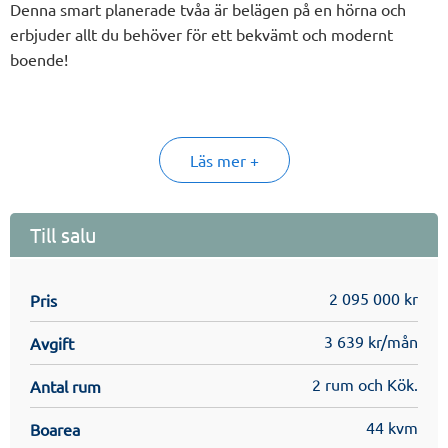
Denna smart planerade tvåa är belägen på en hörna och
erbjuder allt du behöver för ett bekvämt och modernt
boende!
Den öppna planlösningen med fönster i två väderstreck och
den härliga hörnbalkongen ger en bra känsla av rymd.
Läs mer +
Sovrummet är i bra storlek.
Till salu
I föreningen kommer det bland annat finnas garage och
gästlägenhet, allt för ett bekvämt boende!
2 095 000 kr
Pris
3 639 kr/mån
Avgift
Se på lägenhetsritningen för mer utförlig information om
lägenheten. Läs gärna mer i säljbroschyren och
2 rum och Kök.
Antal rum
inredningskatalogen för mer detaljer. Dessa finns under
Filer & Länkar
44 kvm
Boarea