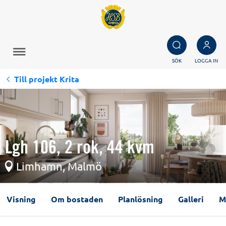
SÖK
LOGGA IN
Till projekt Krita
Lgh 106, 2 rok, 44 kvm
Limhamn, Malmö
Visning
Om bostaden
Planlösning
Galleri
M