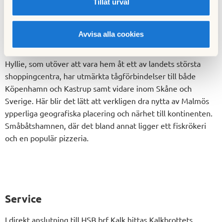
Dragörkajen och Mastios pizzeria nås enkelt till fots eller via
Tillåt urval
cykelväg. Och när du plötsligt suktar efter storstadspuls
finns ju alltid Malmö city en bussresa bort.
Avvisa alla cookies
Men HSB brf Kritas närområde sträcker sig faktiskt utanför
Sveriges gränser. För bara tio minuters bussfärd bort ligger
Hyllie, som utöver att vara hem åt ett av landets största
shoppingcentra, har utmärkta tågförbindelser till både
Köpenhamn och Kastrup samt vidare inom Skåne och
Sverige. Här blir det lätt att verkligen dra nytta av Malmös
ypperliga geografiska placering och närhet till kontinenten.
Småbåtshamnen, där det bland annat ligger ett fiskrökeri
och en populär pizzeria.
Service
I direkt anslutning till HSB brf Kalk hittas Kalkbrottets