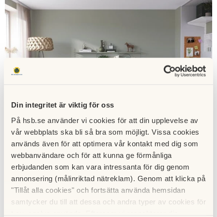
Din integritet är viktig för oss
På hsb.se använder vi cookies för att din upplevelse av
vår webbplats ska bli så bra som möjligt. Vissa cookies
används även för att optimera vår kontakt med dig som
webbanvändare och för att kunna ge förmånliga
Så funkar det att köpa bostad av HSB
erbjudanden som kan vara intressanta för dig genom
Hos HSB köper du till exempel alltid till fast pris. Läs
annonsering (målinriktad nätreklam). Genom att klicka på
mer om vad du kan förvänta dig av oss här!
"Tillåt alla cookies" och fortsätta använda hemsidan
samtycker du till att dessa och andra typer av cookies för
t.ex. analys används. Eftersom vi respekterar din