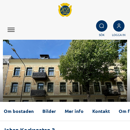
SÖK
LOGGA IN
Om bostaden
Bilder
Mer info
Kontakt
Om f