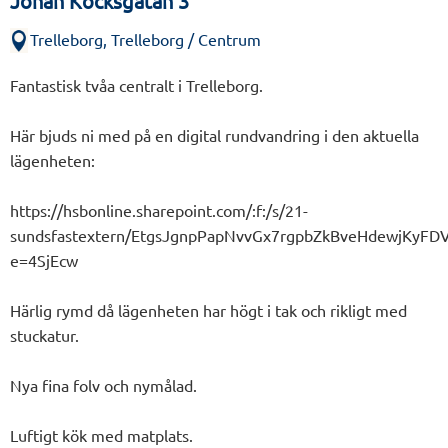
Johan Kocksgatan 3
Trelleborg, Trelleborg / Centrum
Fantastisk tvåa centralt i Trelleborg.
Här bjuds ni med på en digital rundvandring i den aktuella
lägenheten:
https://hsbonline.sharepoint.com/:f:/s/21-
sundsfastextern/EtgsJgnpPapNvvGx7rgpbZkBveHdewjKyF
e=4SjEcw
Härlig rymd då lägenheten har högt i tak och rikligt med
stuckatur.
Nya fina folv och nymålad.
Luftigt kök med matplats.