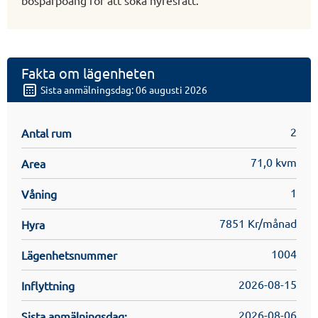
bosparpoäng för att söka hyresrätt.
Fakta om lägenheten
Sista anmälningsdag: 06 augusti 2026
2
Antal rum
71,0 kvm
Area
1
Våning
7851 Kr/månad
Hyra
1004
Lägenhetsnummer
2026-08-15
Inflyttning
2026-08-06
Sista anmälningsdag: