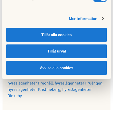
andra områden
Här kan du kan hitta hyreslägenheter i hela
Mer information
kommunen där Kista/Ärvinge ligger:
hyreslägenheter
Stockholm
.
Tillåt alla cookies
Om du vill hyra lägenhet i intilliggande områden till
Kista/Ärvinge kan du söka här:
hyreslägenheter
Bromma/Mariehäll
,
hyreslägenheter Årsta
,
Tillåt urval
hyreslägenheter Södermalm/Hornstull
,
hyreslägenheter Bromma/Traneberg
,
hyreslägenheter
Avvisa alla cookies
Björkhagen
,
hyreslägenheter Västertorp
,
hyreslägenheter Södermalm/Skanstull
,
hyreslägenheter Fredhäll
,
hyreslägenheter Fruängen
,
hyreslägenheter Kristineberg
,
hyreslägenheter
Rinkeby