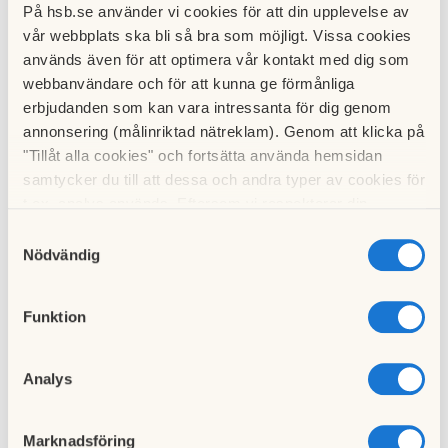
På hsb.se använder vi cookies för att din upplevelse av
vår webbplats ska bli så bra som möjligt. Vissa cookies
används även för att optimera vår kontakt med dig som
webbanvändare och för att kunna ge förmånliga
Sista anmälningsdag: 2026-08-11
erbjudanden som kan vara intressanta för dig genom
annonsering (målinriktad nätreklam). Genom att klicka på
Bornholmsgatan 4
"Tillåt alla cookies" och fortsätta använda hemsidan
Kista, Kista/Ärvinge
samtycker du till att dessa och andra typer av cookies för
t.ex. analys används. Eftersom vi respekterar din
3 rok | 87,9 kvm | Vån 2 | Hyra 12 716 kr
Inflytt: 2026-09-01
integritet kan du välja att inte tillåta vissa typer av
Samtyckesval
cookies och välja att endast tillåta ett urval.
Nödvändig
Balkong
Hiss
Funktion
Visa bostaden
Analys
Hyra lägenhet i Kista/Ärvinge och
Marknadsföring