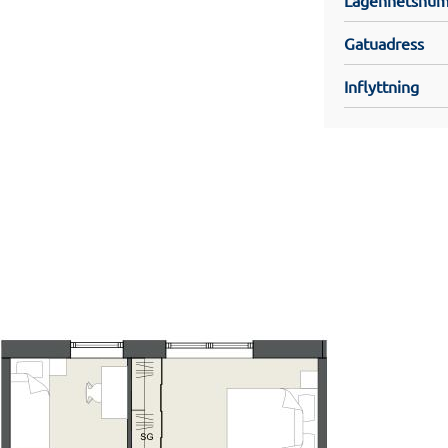
al med övernattningsrum samt en
Gatuadress
 bekvämt och lättskött hem med hög
Inflyttning