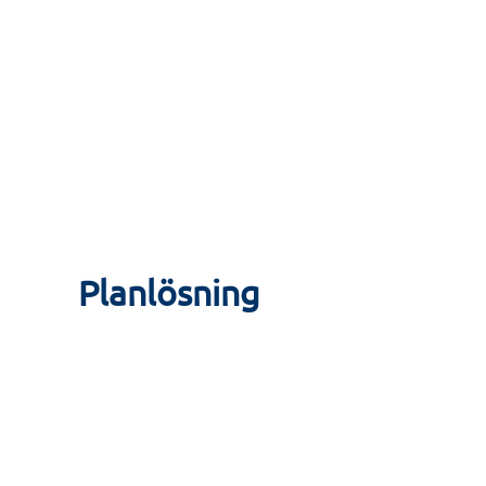
Föreningen erbjuder dessutom en gemensamhetslok
tvättstuga.
Ett perfekt boende för dig som vill ha ett modernt,
standard.
Planlösning