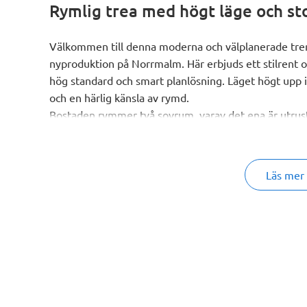
Rymlig trea med högt läge och sto
Välkommen till denna moderna och välplanerade tre
nyproduktion på Norrmalm. Här erbjuds ett stilre
hög standard och smart planlösning. Läget högt upp i h
och en härlig känsla av rymd.
Bostaden rymmer två sovrum, varav det ena är utrust
Hallen välkomnar med ett slitstarkt klinkergolv och yt
skjutdörrsgarderob.
Det stilrena köket ligger i vinkel och har en öppen 
Läs mer
skapar en social och inbjudande yta – perfekt för bå
även den generösa balkongen i soligt söderläge, där 
soltimmar.
Lägenheten erbjuder ett helkaklat badrum utrustat 
samt en separat wc – en uppskattad extra bekvämli
till en enhetlig och varm känsla i hela bostaden.
Till lägenheten hör ett praktiskt förråd. Garageplats f
du dig smidigt från garaget direkt upp till ditt våning