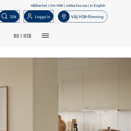
Hållbarhet
|
Om HSB
|
Jobba hos oss
|
In English
Sök
Logga in
Välj HSB-förening
BO I HSB