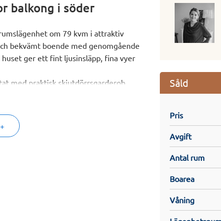
r balkong i söder
rumslägenhet om 79 kvm i attraktiv
nt och bekvämt boende med genomgående
uset ger ett fint ljusinsläpp, fina vyer
Såld
at med praktisk skjutdörrsgarderob.
terligare förvaring i
Pris
planlösning mot vardagsrummet, vilket
 +
de vardag och umgänge. Härifrån nås
Avgift
du kan njuta av många härliga
Antal rum
med både tvättmaskin och torktumlare
Boarea
ghet. Genomgående parkettgolv bidrar
Våning
inns att hyra i huset, och med hiss tar
splan.
Lägenhetsnu