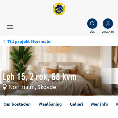
SÖK
LOGGA IN
Till projekt Norrmalm
Lgh 15, 2 rok, 68 kvm
Norrmalm, Skövde
Om bostaden
Planlösning
Galleri
Mer info