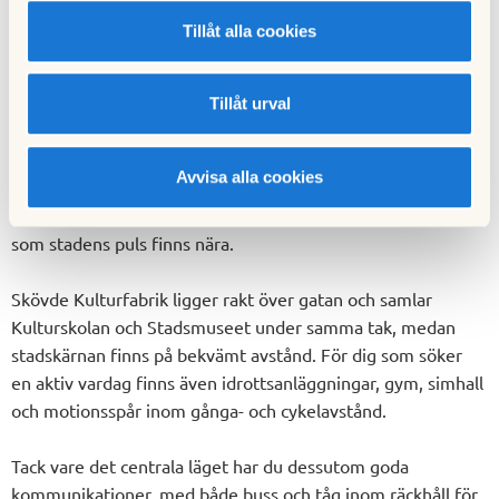
Om området
Tillåt alla cookies
Omgivning
Tillåt urval
Ett läge med valmöjligheter
Norrmalm är ett tryggt och etablerat område, nära både
Avvisa alla cookies
grönområden, kultur och vardaglig service. Inom kort
avstånd finns matbutiker, restauranger och caféer, samtidigt
som stadens puls finns nära.
Skövde Kulturfabrik ligger rakt över gatan och samlar
Kulturskolan och Stadsmuseet under samma tak, medan
stadskärnan finns på bekvämt avstånd. För dig som söker
en aktiv vardag finns även idrottsanläggningar, gym, simhall
och motionsspår inom gånga- och cykelavstånd.
Tack vare det centrala läget har du dessutom goda
kommunikationer, med både buss och tåg inom räckhåll för