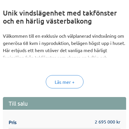
Unik vindslägenhet med takfönster
och en härlig västerbalkong
Välkommen till en exklusiv och välplanerad vindsvåning om
generösa 68 kvm i nyproduktion, belägen högst upp i huset.
Här erbjuds ett hem utöver det vanliga med härligt
ljusinsläpp från takfönster som skapar en luftig och
inbjudande atmosfär.
Bostaden präglas av en social och öppen planlösning där kök
och vardagsrum samspelar på ett naturligt sätt i hjärtat av
Läs mer +
lägenheten. Här finns gott om utrymme för både matbord
och soffgrupp – en perfekt miljö för såväl vardagsliv som
umgänge. Från vardagsrummet nås balkongen i västerläge,
Till salu
där du kan njuta av eftermiddagssol och kvällsljus.
Ett enhetligt parkettgolv löper genom hela lägenheten och
2 695 000 kr
förstärker den stilrena och harmoniska känslan. Sovrummet
Pris