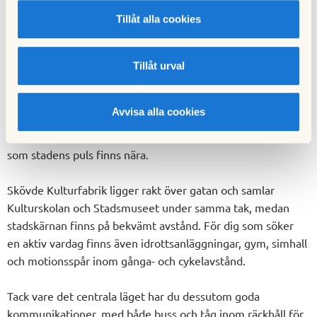
Om området
Tillåt alla cookies
Omgivning
Tillåt urval
Ett läge med valmöjligheter
Norrmalm är ett tryggt och etablerat område, nära både
Avvisa alla cookies
grönområden, kultur och vardaglig service. Inom kort
avstånd finns matbutiker, restauranger och caféer, samtidigt
som stadens puls finns nära.
Skövde Kulturfabrik ligger rakt över gatan och samlar
Kulturskolan och Stadsmuseet under samma tak, medan
stadskärnan finns på bekvämt avstånd. För dig som söker
en aktiv vardag finns även idrottsanläggningar, gym, simhall
och motionsspår inom gånga- och cykelavstånd.
Tack vare det centrala läget har du dessutom goda
kommunikationer, med både buss och tåg inom räckhåll för