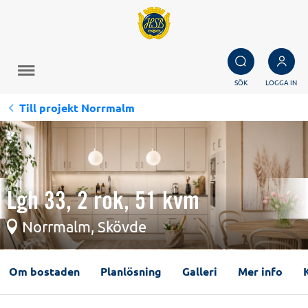
SÖK
LOGGA IN
Till projekt Norrmalm
Lgh 33, 2 rok, 51 kvm
Norrmalm, Skövde
Om bostaden
Planlösning
Galleri
Mer info