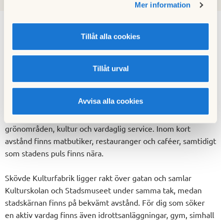
Mer information
Tillåt alla cookies
Om området
Tillåt urval
Omgivning
Avvisa alla cookies
Ett läge med valmöjligheter
Norrmalm är ett tryggt och etablerat område, nära både
grönområden, kultur och vardaglig service. Inom kort
avstånd finns matbutiker, restauranger och caféer, samtidigt
som stadens puls finns nära.
Skövde Kulturfabrik ligger rakt över gatan och samlar
Kulturskolan och Stadsmuseet under samma tak, medan
stadskärnan finns på bekvämt avstånd. För dig som söker
en aktiv vardag finns även idrottsanläggningar, gym, simhall