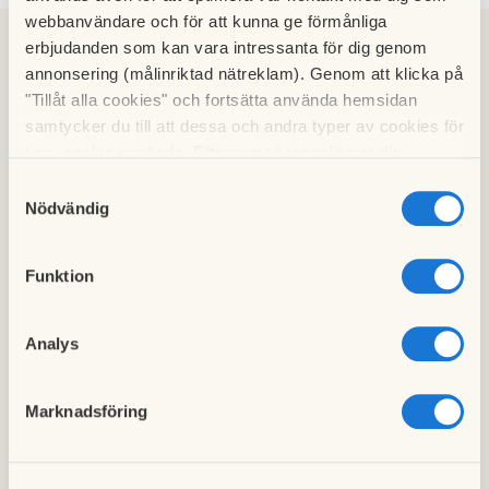
webbanvändare och för att kunna ge förmånliga
erbjudanden som kan vara intressanta för dig genom
annonsering (målinriktad nätreklam). Genom att klicka på
"Tillåt alla cookies" och fortsätta använda hemsidan
Magdalena Torell
samtycker du till att dessa och andra typer av cookies för
Mäklare, Magnusson Mäkleri
t.ex. analys används. Eftersom vi respekterar din
integritet kan du välja att inte tillåta vissa typer av
Samtyckesval
070-147 72 62
cookies och välja att endast tillåta ett urval.
Nödvändig
magdalena@magnussonmakleri.se
Funktion
Elin Andersson
Mäklare, Magnusson Mäkleri
Analys
070-947 98 67
elin@magnussonmakleri.se
Marknadsföring