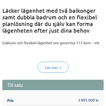
Läcker lägenhet med två balkonger
samt dubbla badrum och en flexibel
planlösning där du själv kan forma
lägenheten efter just dina behov
Exklusiv och flexibel lägenhet om generösa 113 kvm – ett
hem som formas efter dina behov och din livsstil. Här ges
möjlighet att välja mellan tre till fem rum och kök, vilket gör
att du kan anpassa planlösningen beroende på om du
prioriterar stora sociala ytor eller fler sovrum.
Läs mer +
Bostaden präglas av ljusa, rymliga ytor och en
genomgående hög standard. I hallen möts du av slitstarkt
klinkergolv samt goda förvaringsmöjligheter i en praktisk
Till salu
garderob med skjutdörrar. Vidare löper ett enhetligt
parkettgolv genom hela lägenheten och skapar en varm och
3 895 000 kr
Pris
sammanhållen känsla.