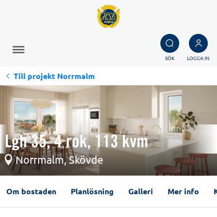
SÖK
LOGGA IN
Till projekt Norrmalm
Lgh 35, 4 rok, 113 kvm
Norrmalm, Skövde
Om bostaden
Planlösning
Galleri
Mer info