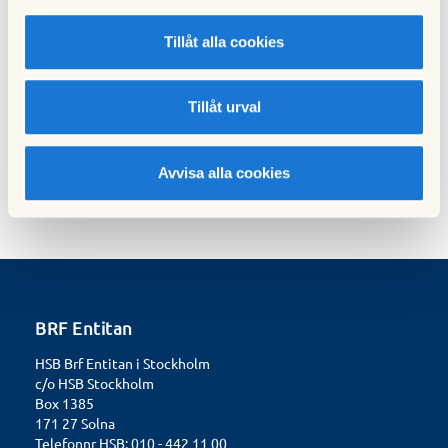
föreningsstämma
Tillåt alla cookies
Hämta
mall-for-motion-till-foreningsstamma.doc
Tillåt urval
Hämta
fullmakt_stamma_brf.pdf
Avvisa alla cookies
BRF Entitan
HSB Brf Entitan i Stockholm
c/o HSB Stockholm
Box 1385
171 27 Solna
Telefonnr HSB: 010 - 442 11 00