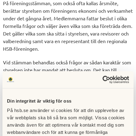
På föreningsstämman, som också ofta kallas årsmöte,
berättar styrelsen om föreningens ekonomi och verksamhet
under det gångna året. Medlemmarna fattar beslut i olika
formella frågor och väljer även vilka som ska företräda dem.
Det gäller vilka som ska sitta
i styrelsen, vara revisorer och
valberedning samt vara
en representant till den regionala
HSB-föreningen
.
Vid stämman behandlas också frågor av sådan karaktär som
styrelsen inte har mandat att besluta om. Det kan till
exempel handla om väsentliga förändringar av föreningens
hus eller mark.
Motioner
Din integritet är viktig för oss
På hsb.se använder vi cookies för att din upplevelse av
Dessutom kan stämman ta ställning till inlämnade förslag
vår webbplats ska bli så bra som möjligt. Vissa cookies
från medlemmar i föreningen, sådana förslag kallas
används även för att optimera vår kontakt med dig som
motioner. Om en majoritet av medlemmarna som deltar vid
webbanvändare och för att kunna ge förmånliga