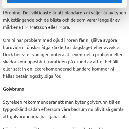
rekommendation av vilka blandare som ska användas i vår
förening. Det viktigaste är att blandaren ni väljer är av typen
mjukstängande och de bästa och de som varar längs är av
märkena FM Matsson eller Mora.
Om ni har problem med oljud i rören får ni själva avgöra
huruvida ni önskar åtgärda detta i dagsläget eller avvakta.
Dock ber vi er vänligen notera att eventuella problem eller
skador som uppstår i framtiden på grund av att ni behållit
eller satt in en ickerekomenderad blandare kommer ni
hållas betalningsskyldiga för.
Golvbrunn
Styrelsen rekommenderar att man byter golvbrunn till en
typgodkänd sådan eftersom våra badrum nu blivit så gamla
att golvbrunnarna har tjänat ut.