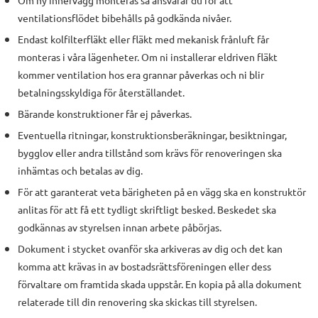
ventilationsflödet bibehålls på godkända nivåer.
Endast kolfilterfläkt eller fläkt med mekanisk frånluft får
monteras i våra lägenheter. Om ni installerar eldriven fläkt
kommer ventilation hos era grannar påverkas och ni blir
betalningsskyldiga för återställandet.
Bärande konstruktioner får ej påverkas.
Eventuella ritningar, konstruktionsberäkningar, besiktningar,
bygglov eller andra tillstånd som krävs för renoveringen ska
inhämtas och betalas av dig.
För att garanterat veta bärigheten på en vägg ska en konstruktör
anlitas för att få ett tydligt skriftligt besked. Beskedet ska
godkännas av styrelsen innan arbete påbörjas.
Dokument i stycket ovanför ska arkiveras av dig och det kan
komma att krävas in av bostadsrättsföreningen eller dess
förvaltare om framtida skada uppstår. En kopia på alla dokument
relaterade till din renovering ska skickas till styrelsen.