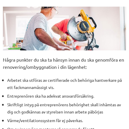
Några punkter du ska ta hänsyn innan du ska genomföra en
renovering/ombyggnation i din lägenhet:
Arbetet ska utföras av certifierade och behöriga hantverkare på
ett fackmannamässigt vis.
Entreprenören ska ha adekvat ansvarsförsäkring.
Skriftligt intyg på entreprenörens behörighet skall inhämtas av
dig och godkännas av styrelsen innan arbete påbörjas
Värme/ventilationssystem får ej påverkas.
Om ny innervägg monteras så ansvarar du för att