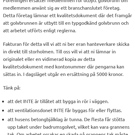
Föreningen ersätter medlemmen för utbytt golvbrunn om
medlemmen använt sig av ett branschanslutet företag.
Detta företag lämnar ett kvalitetsdokument där det framgår
att golvbrunnen är utbytt till en typgodkänd golvbrunn och
att arbetet utförts enligt reglerna.
Fakturan för detta vill vi att ni ber eran hanteverkare skicka
in direkt till storholmen. Till oss vill vi att ni lämnar in
originalet eller en vidimerad kopia av detta
kvalitetsdokument med kontonummer där pengarna kan
sättas in. I dagsläget utgår en ersättning på 5000 kronor.
Tänk på:
att det INTE är tillåtet att bygga in rör i väggen.
att ventilationsdonet INTE får byggas för eller flyttas.
att husens betongbjälklag är tunna. De flesta får stötta
upp taket under badrumsgolvet, vilket kan vara grannens
tak. Om arbetet orsakar en skada på grannens tak måste