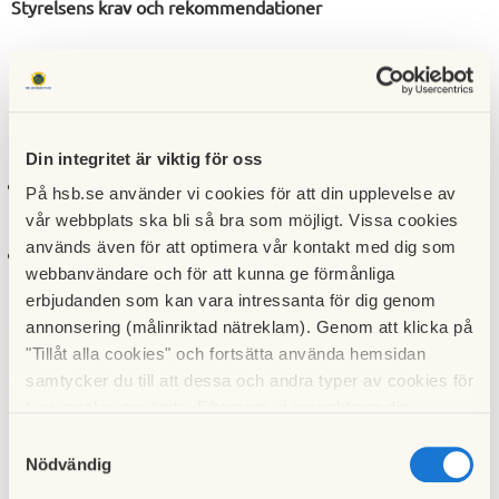
Styrelsens krav och rekommendationer
Renoveringsarbetet får ej påbörjas utan styrelsens
medgivande. Lämna in en arbetsbeskrivning!
Det kan du göra på två sätt:
Din integritet är viktig för oss
skicka e-post till
kontakt@brfflygledaren.se
På hsb.se använder vi cookies för att din upplevelse av
vår webbplats ska bli så bra som möjligt. Vissa cookies
används även för att optimera vår kontakt med dig som
lägga ett kuvert i postlådan på Luftskeppsgatan nr 3
webbanvändare och för att kunna ge förmånliga
erbjudanden som kan vara intressanta för dig genom
Om du avser att ändra planlösningen eller flytta på
annonsering (målinriktad nätreklam). Genom att klicka på
placeringen av golvbrunn, avlopp m.m. måste du också
"Tillåt alla cookies" och fortsätta använda hemsidan
lämna in en ritning där det tydligt framgår vilka förändringar
samtycker du till att dessa och andra typer av cookies för
som planeras.
t.ex. analys används. Eftersom vi respekterar din
integritet kan du välja att inte tillåta vissa typer av
Samtyckesval
Läs föreningens
stadgar
samt de lagar och normer som
cookies och välja att endast tillåta ett urval.
Nödvändig
gäller!