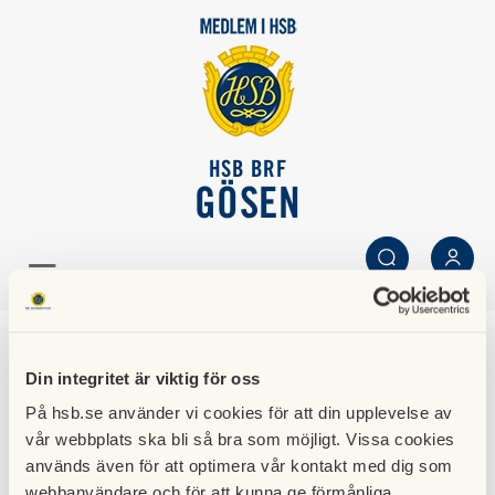
HSB BRF
GÖSEN
SÖK
LOGGA IN
Årsstämman 22 april
Din integritet är viktig för oss
skjuts upp pga
På hsb.se använder vi cookies för att din upplevelse av
vår webbplats ska bli så bra som möjligt. Vissa cookies
coronaviruset.
används även för att optimera vår kontakt med dig som
webbanvändare och för att kunna ge förmånliga