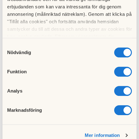
05 april 2020
erbjudanden som kan vara intressanta för dig genom
Vi återkommer med nytt datum. Med vänlig hälsning
annonsering (målinriktad nätreklam). Genom att klicka på
Styrelsen
"Tillåt alla cookies" och fortsätta använda hemsidan
samtycker du till att dessa och andra typer av cookies för
t.ex. analys används. Eftersom vi respekterar din
Till nyhetslistan
integritet kan du välja att inte tillåta vissa typer av
Samtyckesval
cookies och välja att endast tillåta ett urval.
Nödvändig
Funktion
Föregående nyhet
Analys
Avgiftshöjning 2020
16 januari 2020
Marknadsföring
Nästa nyhet
Protokoll från årsstämman 2020
Mer information