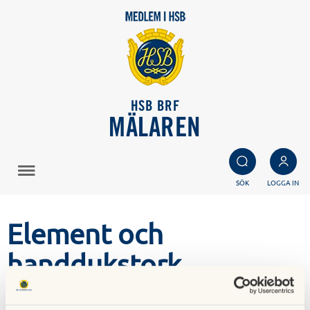
HSB BRF
MÄLAREN
SÖK
LOGGA IN
Element och
handdukstork
Ta bort element och ersätta det