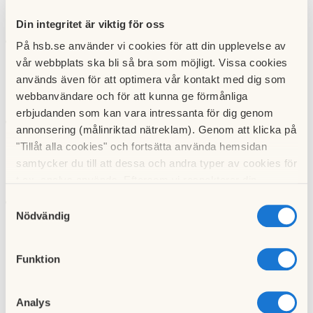
med en handdukstork.
Din integritet är viktig för oss
Detta är tillåtet under förutsättning att den radiatorventil som är
På hsb.se använder vi cookies för att din upplevelse av
monterad på elementet flyttas över på handdukstorken. Om
vår webbplats ska bli så bra som möjligt. Vissa cookies
detta inte görs måste den nya radiatorventilen vara av typ
används även för att optimera vår kontakt med dig som
Markaryd AN. Den nya ventilen skall då ställas in av föreningens
webbanvändare och för att kunna ge förmånliga
fastighetsskötare för att få rätt flöde.
erbjudanden som kan vara intressanta för dig genom
Det är absolut förbjudet att koppla in en handdukstork på
annonsering (målinriktad nätreklam). Genom att klicka på
tappvarmvatten systemet. Det är inte avsett eller anpassat för
"Tillåt alla cookies" och fortsätta använda hemsidan
uppvärmning av rum utan sådana ingrepp riskerar ge stora
samtycker du till att dessa och andra typer av cookies för
störningar i tappvarmvatten försörjningen och innebär risk för att
t.ex. analys används. Eftersom vi respekterar din
utveckla legionellasmitta i systemet.
integritet kan du välja att inte tillåta vissa typer av
Samtyckesval
Räkna med att värmen i badrummet kan försämras med en
cookies och välja att endast tillåta ett urval.
Nödvändig
handdukstork jämfört med ett element. Tänk också på att
värmesystemet stängs av under en period på sommaren.
Funktion
Ta bort element och installera
Analys