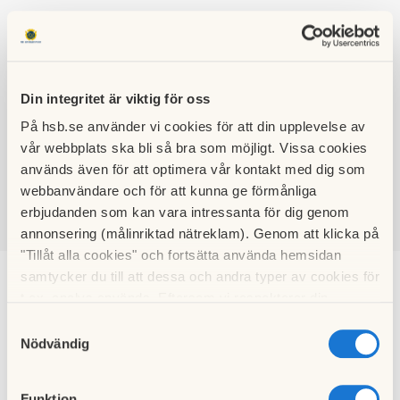
Din integritet är viktig för oss
På hsb.se använder vi cookies för att din upplevelse av
HSB BRF 128
vår webbplats ska bli så bra som möjligt. Vissa cookies
ASTRAKANEN
används även för att optimera vår kontakt med dig som
webbanvändare och för att kunna ge förmånliga
erbjudanden som kan vara intressanta för dig genom
annonsering (målinriktad nätreklam). Genom att klicka på
SÖK
LOGGA IN
"Tillåt alla cookies" och fortsätta använda hemsidan
samtycker du till att dessa och andra typer av cookies för
Astrakanbladet
t.ex. analys används. Eftersom vi respekterar din
integritet kan du välja att inte tillåta vissa typer av
Samtyckesval
cookies och välja att endast tillåta ett urval.
Nödvändig
Efter varje styrelsemöte skickas information ut till
medlemmarna via e-post.
Information om vad som är på gång eller något annat som
Funktion