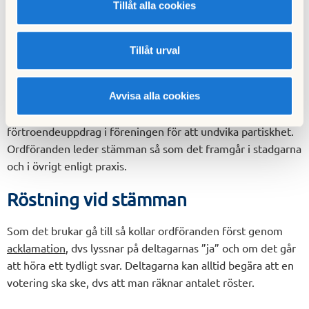
Tillåt alla cookies
förpliktelser gentemot föreningen, t ex inte ha rest på en
eller flera avgifter.
Tillåt urval
Ordförande vid stämman
Avvisa alla cookies
Stämman väljer ordförande men föreslagen ordförande
brukar vara en som inte bor i föreningen eller har
förtroendeuppdrag i föreningen för att undvika partiskhet.
Ordföranden leder stämman så som det framgår i stadgarna
och i övrigt enligt praxis.
Röstning vid stämman
Som det brukar gå till så kollar ordföranden först genom
acklamation
, dvs lyssnar på deltagarnas ”ja” och om det går
att höra ett tydligt svar. Deltagarna kan alltid begära att en
votering ska ske, dvs att man räknar antalet röster.