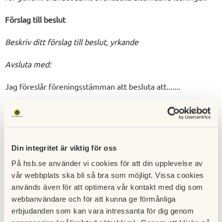
Förslag till beslut
Beskriv ditt förslag till beslut, yrkande
Avsluta med:
Jag föreslår föreningsstämman att besluta att.......
Uppsala ÅÅÅÅ-MM-DD
____________(Din underskrift) _____________
(föreningens tresiffriga lägenhetsnummer)
Din integritet är viktig för oss
På hsb.se använder vi cookies för att din upplevelse av
Namn Lghnr
vår webbplats ska bli så bra som möjligt. Vissa cookies
Kallelse
används även för att optimera vår kontakt med dig som
webbanvändare och för att kunna ge förmånliga
erbjudanden som kan vara intressanta för dig genom
Styrelsen kallar till föreningsstämma. Kallelse till