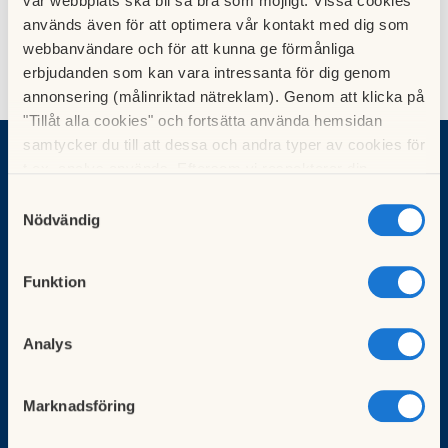
vår webbplats ska bli så bra som möjligt. Vissa cookies
används även för att optimera vår kontakt med dig som
webbanvändare och för att kunna ge förmånliga
erbjudanden som kan vara intressanta för dig genom
annonsering (målinriktad nätreklam). Genom att klicka på
"Tillåt alla cookies" och fortsätta använda hemsidan
samtycker du till att dessa och andra typer av cookies för
Vad vill du göra?
t.ex. analys används. Eftersom vi respekterar din
integritet kan du välja att inte tillåta vissa typer av
Sök bostad
Samtyckesval
cookies och välja att endast tillåta ett urval.
Bli medlem
Nödvändig
Börja bospara
För brf:er
Funktion
Köp fastighetsförvaltning
HSB-ledamot
Analys
Kunskapsbank
Kurser för styrelseledamöter
Marknadsföring
Självservice