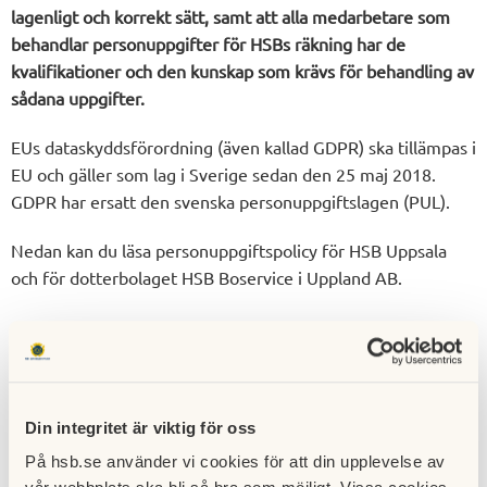
lagenligt och korrekt sätt, samt att alla medarbetare som
behandlar personuppgifter för HSBs räkning har de
kvalifikationer och den kunskap som krävs för behandling av
sådana uppgifter.
EUs dataskyddsförordning (även kallad GDPR) ska tillämpas i
EU och gäller som lag i Sverige sedan den 25 maj 2018.
GDPR har ersatt den svenska personuppgiftslagen (PUL).
Nedan kan du läsa personuppgiftspolicy för HSB Uppsala
och för dotterbolaget HSB Boservice i Uppland AB.
Personuppgiftspolicy
Hämta
Personuppgiftspolicy HSB Uppsala.pdf
Din integritet är viktig för oss
Personuppgiftspolicy HSB Boservice i
På hsb.se använder vi cookies för att din upplevelse av
Hämta
Uppland AB.pdf