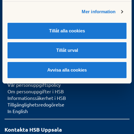
Frågor och svar
Felanmälan
Mer information
Offert & Beställning
Logga in i Mitt HSB
Tillåt alla cookies
Om oss
Om HSB Uppsala
Jobba hos oss
Tillåt urval
Press
Hållbarhet
Avvisa alla cookies
Vår webbplats
Vår personuppgiftspolicy
Om personuppgifter i HSB
Informationssäkerhet i HSB
Tillgänglighetsredogörelse
In English
Kontakta HSB Uppsala