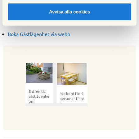
Här får du information om hur du bokar gästlägenheten via
Avvisa alla cookies
vår hemsida.
Boka Gästlägenhet via webb
Entrén till
Matbord för 4
gästlägenhe
personer finns
ten
i
gästlägenhete
n