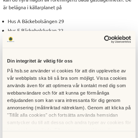
är belägna i källarplanet på
Hus A Bäckebolsängen 29
Hus E Bäckebolslyckan 22
Lägenheterna har 4 sovplatser (2 våningssängar), minikök
och toalett (dusch saknas).
Din integritet är viktig för oss
Du ansvarar själv för sängkläder. P.g.a. allergirisk får pälsdjur
På hsb.se använder vi cookies för att din upplevelse av
inte medföras eller vistas i gästlägenheterna.
vår webbplats ska bli så bra som möjligt. Vissa cookies
används även för att optimera vår kontakt med dig som
Rökning är förbjuden.
webbanvändare och för att kunna ge förmånliga
erbjudanden som kan vara intressanta för dig genom
Gästlägenheterna kostar 250 kr/natt att hyra, vilket per
annonsering (målinriktad nätreklam). Genom att klicka på
automatik debiteras din ordinarie hyreasvi.
"Tillåt alla cookies" och fortsätta använda hemsidan
samtycker du till att dessa och andra typer av cookies för
Max tillåten hyrestid är 1 sammanhängande vecka åt
t.ex. analys används. Eftersom vi respekterar din
gången.
integritet kan du välja att inte tillåta vissa typer av