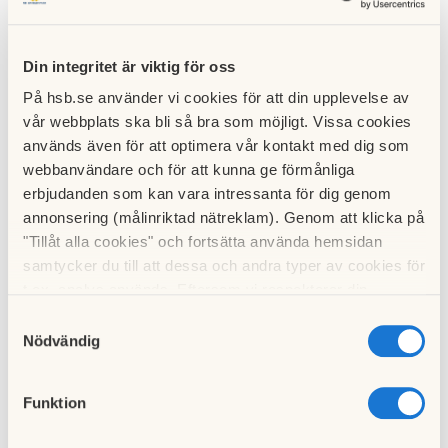
Protokoll från årsstämman finns tillgängligt här på
hemsidan.
Din integritet är viktig för oss
På hsb.se använder vi cookies för att din upplevelse av
vår webbplats ska bli så bra som möjligt. Vissa cookies
används även för att optimera vår kontakt med dig som
webbanvändare och för att kunna ge förmånliga
erbjudanden som kan vara intressanta för dig genom
annonsering (målinriktad nätreklam). Genom att klicka på
"Tillåt alla cookies" och fortsätta använda hemsidan
samtycker du till att dessa och andra typer av cookies för
t.ex. analys används. Eftersom vi respekterar din
integritet kan du välja att inte tillåta vissa typer av
Samtyckesval
cookies och välja att endast tillåta ett urval.
Nödvändig
Protokollet finns tillgängligt här:
årsstämma 2023
Funktion