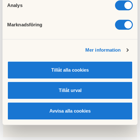
Analys
Till nyhetslistan
Marknadsföring
Mer information
Föregående nyhet
Nytt elpris för IMD-el
06 juli 2023
Tillåt alla cookies
Tillåt urval
Nästa nyhet
Förändrade tvättregler
04 augusti 2023
Avvisa alla cookies