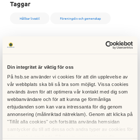
Taggar
Hållbar livsstil
Föreningsliv och gemenskap
Dela artikeln
Facebook
Twitter
Din integritet är viktig för oss
LinkedIn
E-post
På hsb.se använder vi cookies för att din upplevelse av
vår webbplats ska bli så bra som möjligt. Vissa cookies
Kopiera länk
används även för att optimera vår kontakt med dig som
webbanvändare och för att kunna ge förmånliga
erbjudanden som kan vara intressanta för dig genom
Relaterade artiklar
annonsering (målinriktad nätreklam). Genom att klicka på
"Tillåt alla cookies" och fortsätta använda hemsidan
samtycker du till att dessa och andra typer av cookies för
t.ex. analys används. Eftersom vi respekterar din