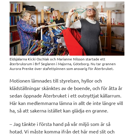
Eldsjälarna Kicki Oschlak och Marianne Nilsson startade ett
återbruksrum i Brf Seglaren i Majorna, Göteborg. Nu tar grannen
Aurora Prenke över stafettpinnen som ansvarig för Återbruket.
Motionen lämnades till styrelsen, hyllor och
klädställningar skänktes av de boende, och för åtta år
sedan öppnade Återbruket i ett outnyttjat källarrum.
Här kan medlemmarna lämna in allt de inte längre vill
ha, så att sakerna istället kan glädja en granne.
– Jag tänkte i första hand på vår miljö som är så
hotad. Vi måste komma ifrån det här med slit och