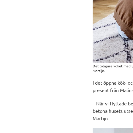
Det tidigare köket med lj
Martijn.
I det öppna kök- o
present från Malin
– När vi flyttade b
betona husets utsee
Martijn
.