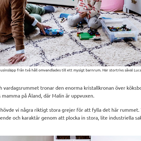
usinsläpp från två håll omvandlades till ett mysigt barnrum. Här stortrivs såväl Luc
ch vardagsrummet tronar den enorma kristallkronan över köksb
s mamma på Åland, där Malin är uppvuxen.
ehövde vi några riktigt stora grejer för att fylla det här rummet.
nde och karaktär genom att plocka in stora, lite industriella sa