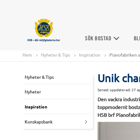
SÖK BOSTAD
BL
Hem
Nyheter & Tips
Inspiration
Pianofabriken 
Unik cha
Nyheter & Tips
Senast uppdaterad:
27 a
Nyheter
Den vackra industri
Inspiration
toppmodernt bostad
HSB brf Pianofabri
Kunskapsbank