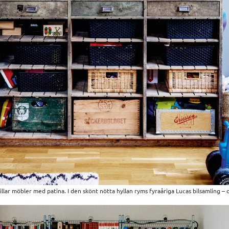
illar möbler med patina. I den skönt nötta hyllan ryms fyraåriga Lucas bilsamling –