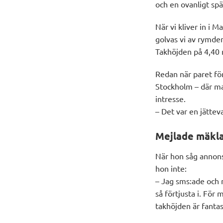
och en ovanligt sp
När
vi
kliver in i
Mar
golvas vi av rymde
T
akhöjden på 4,40 
R
edan
när paret fö
Stockholm
– där m
intresse.
– Det var en jätte
Mejlade mäkla
När hon såg annon
hon inte:
– Jag sms:ade och 
så förtjusta i. För 
takhöjden är fantas