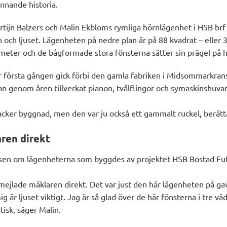
ännande historia.
tijn
Balzers
och Malin Ekbloms rymliga hörnlägenhet
i
HSB brf
n och ljuset. Lägenheten
på nedre plan
är på 88 kvadrat – eller 
meter och de bågformade stora fönsterna sätter sin prägel på
r
första gången gick förbi den gamla fabriken
i Midsommarkrans
an genom åren tillverkat pianon, tvålflingor och symaskinshuvar
vacker byggnad, men den var ju
också
ett gammalt ruckel, berätt
ren direkt
sen om lägenheterna som byggdes av projektet HSB Bostad
Fu
mejlade mäklaren direkt. Det var just den här lägenheten på ga
mig är ljuset viktigt. Jag är så glad över de här fönsterna i tre vä
tisk, säger Malin.