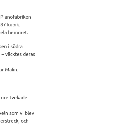
 Pianofabriken
387 kubik.
 hela hemmet.
en i södra
 – väcktes deras
ar Malin.
ture
tvekade
veln som vi blev
derstreck
,
och