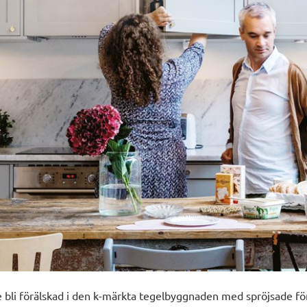
e bli förälskad i
d
en k-märkt
a
tegelbyggnad
en
med spröjsade fön