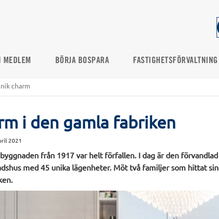
I MEDLEM
BÖRJA BOSPARA
FASTIGHETSFÖRVALTNING
unik charm
rm i den gamla fabriken
pril 2021
byggnaden från 1917 var helt förfallen. I dag är den förvandlad t
shus med 45 unika lägenheter. Möt två familjer som hittat si
ken.