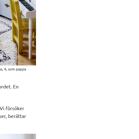
as, 4, som pappa
ordet.
En
 Vi försöker
ker, berättar