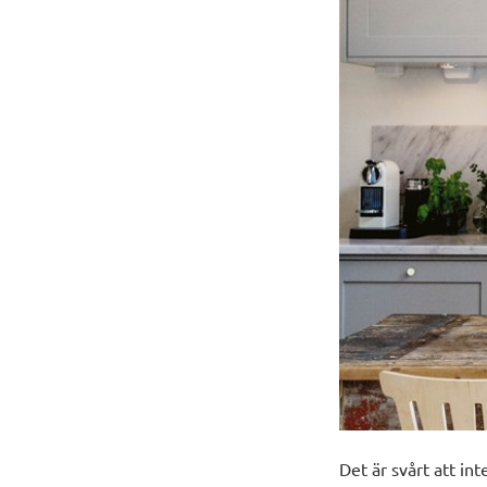
D
et är svårt att int